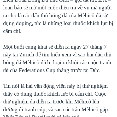
TẠI
VIDEO
"Tìm"
NGƯỜI VIỆT HẢI NGOẠI
loan báo sẽ mở một cuộc điều tra về vụ mà người
HÀNH TRÌNH BẦU CỬ 2024
NGHE
ta cho là các đấu thủ bóng đá của Mêhicô đã sử
ĐỜI SỐNG
MỘT NĂM CHIẾN TRANH TẠI DẢI GAZA
dụng doping, tức là những loại thuốc khích lực bị
KINH TẾ
MẠNG XÃ HỘI
cấm chỉ.
GIẢI MÃ VÀNH ĐAI & CON ĐƯỜNG
KHOA HỌC
NGÀY TỊ NẠN THẾ GIỚI
SỨC KHOẺ
Một buổi cung khai sẽ diễn ra ngày 27 tháng 7
TRỊNH VĨNH BÌNH - NGƯỜI HẠ 'BÊN THẮNG CUỘC'
Ngôn ngữ khác
VĂN HOÁ
này tại Zurich để tìm hiểu xem vì sao hai đấu thủ
GROUND ZERO – XƯA VÀ NAY
bóng đá Mêhicô đã bị loại ra khỏi các cuộc tranh
THỂ THAO
CHI PHÍ CHIẾN TRANH AFGHANISTAN
tài của Federations Cup tháng trước tại Đức.
GIÁO DỤC
CÁC GIÁ TRỊ CỘNG HÒA Ở VIỆT NAM
Tin nói là hai vận động viên này bị thử nghiệm
THƯỢNG ĐỈNH TRUMP-KIM TẠI VIỆT NAM
thấy có dùng thuốc khích lực bị cấm chỉ. Cuộc
TRỊNH VĨNH BÌNH VS. CHÍNH PHỦ VIỆT NAM
thử nghiệm đã diễn ra trước khi Mêhicô lên
NGƯ DÂN VIỆT VÀ LÀN SÓNG TRỘM HẢI SÂM
đường đi tranh cúp, và sau các trận Mêhicô gặp
BÊN KIA QUỐC LỘ: TIẾNG VỌNG TỪ NÔNG THÔN MỸ