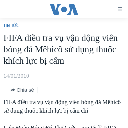
Đường
dẫn
TIN TỨC
truy
TRANG CHỦ
FIFA điều tra vụ vận động viên
cập
VIỆT NAM
bóng đá Mêhicô sử dụng thuốc
Tới
HOA KỲ
nội
khích lực bị cấm
BIỂN ĐÔNG
dung
THẾ GIỚI
chính
14/01/2010
BLOG
Tới
Chia sẻ
điều
DIỄN ĐÀN
hướng
FIFA điều tra vụ vận động viên bóng đá Mêhicô
MỤC
chính
sử dụng thuốc khích lực bị cấm chỉ
CHUYÊN ĐỀ
TỰ DO BÁO CHÍ
Đi
HỌC TIẾNG ANH
VẠCH TRẦN TIN GIẢ
CHIẾN TRANH THƯƠNG MẠI CỦA MỸ: QUÁ KHỨ VÀ HIỆN
tới
Liên Đoàn Bóng Đá Thế Giới – gọi tắt là FIFA –