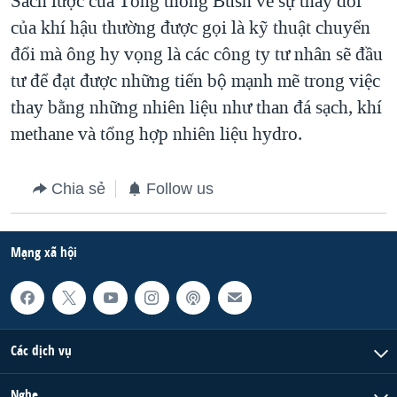
Sách lược của Tổng thống Bush về sự thay đổi
của khí hậu thường được gọi là kỹ thuật chuyển
QUAN HỆ VIỆT MỸ
đổi mà ông hy vọng là các công ty tư nhân sẽ đầu
tư để đạt được những tiến bộ mạnh mẽ trong việc
thay bằng những nhiên liệu như than đá sạch, khí
methane và tổng hợp nhiên liệu hydro.
Chia sẻ
Follow us
Mạng xã hội
Các dịch vụ
Nghe