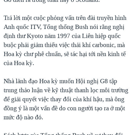
TẠI
VIDEO
"Tìm"
NGƯỜI VIỆT HẢI NGOẠI
HÀNH TRÌNH BẦU CỬ 2024
NGHE
Trả lời một cuộc phỏng vấn trên đài truyền hình
ĐỜI SỐNG
MỘT NĂM CHIẾN TRANH TẠI DẢI GAZA
Anh quốc ITV, Tổng thống Bush nói rằng nghị
KINH TẾ
MẠNG XÃ HỘI
định thư Kyoto năm 1997 của Liên hiệp quốc
GIẢI MÃ VÀNH ĐAI & CON ĐƯỜNG
KHOA HỌC
buộc phải giảm thiểu việc thải khí carbonic, mà
NGÀY TỊ NẠN THẾ GIỚI
SỨC KHOẺ
Hoa kỳ chư phê chuẩn, sẽ tác hại tới nền kinh tế
TRỊNH VĨNH BÌNH - NGƯỜI HẠ 'BÊN THẮNG CUỘC'
Ngôn ngữ khác
VĂN HOÁ
của Hoa kỳ.
GROUND ZERO – XƯA VÀ NAY
THỂ THAO
CHI PHÍ CHIẾN TRANH AFGHANISTAN
Nhà lãnh đạo Hoa kỳ muốn Hội nghị G8 tập
GIÁO DỤC
trung thảo luận về kỹ thuật thanh lọc môi trường
CÁC GIÁ TRỊ CỘNG HÒA Ở VIỆT NAM
để giải quyết việc thay đổi của khí hậu, mà ông
THƯỢNG ĐỈNH TRUMP-KIM TẠI VIỆT NAM
đồng ý là một vấn đề do con người tạo ra ở một
TRỊNH VĨNH BÌNH VS. CHÍNH PHỦ VIỆT NAM
mức độ nào đó.
NGƯ DÂN VIỆT VÀ LÀN SÓNG TRỘM HẢI SÂM
BÊN KIA QUỐC LỘ: TIẾNG VỌNG TỪ NÔNG THÔN MỸ