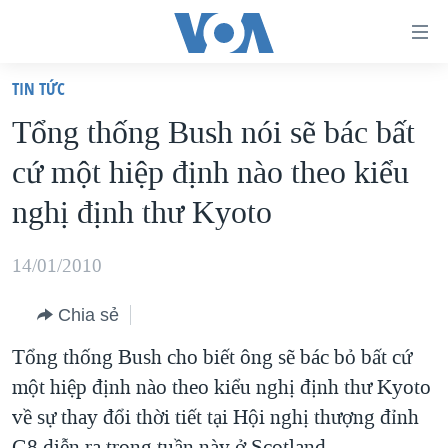
Đường
dẫn
TIN TỨC
truy
TRANG CHỦ
Tổng thống Bush nói sẽ bác bất
cập
VIỆT NAM
cứ một hiệp định nào theo kiểu
Tới
HOA KỲ
nội
nghị định thư Kyoto
BIỂN ĐÔNG
dung
THẾ GIỚI
chính
14/01/2010
BLOG
Tới
Chia sẻ
điều
DIỄN ĐÀN
hướng
Tổng thống Bush cho biết ông sẽ bác bỏ bất cứ
MỤC
chính
một hiệp định nào theo kiểu nghị định thư Kyoto
CHUYÊN ĐỀ
TỰ DO BÁO CHÍ
Đi
về sự thay đổi thời tiết tại Hội nghị thượng đỉnh
HỌC TIẾNG ANH
VẠCH TRẦN TIN GIẢ
CHIẾN TRANH THƯƠNG MẠI CỦA MỸ: QUÁ KHỨ VÀ HIỆN
tới
G8 diễn ra trong tuần này ở Scotland.