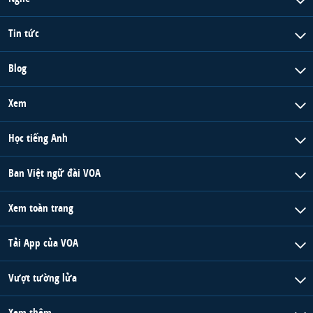
Tin tức
Blog
Xem
Học tiếng Anh
Ban Việt ngữ đài VOA
Xem toàn trang
Tải App của VOA
Vượt tường lửa
Xem thêm