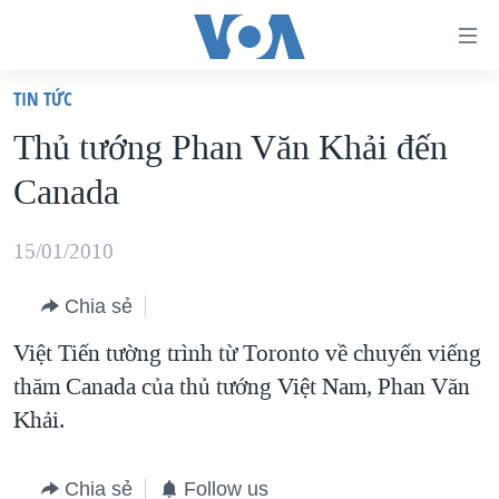
Đường
dẫn
TIN TỨC
truy
TRANG CHỦ
Thủ tướng Phan Văn Khải đến
cập
VIỆT NAM
Canada
Tới
HOA KỲ
nội
BIỂN ĐÔNG
15/01/2010
dung
THẾ GIỚI
chính
Chia sẻ
BLOG
Tới
Việt Tiến tường trình từ Toronto về chuyến viếng
điều
DIỄN ĐÀN
thăm Canada của thủ tướng Việt Nam, Phan Văn
hướng
MỤC
Khải.
chính
CHUYÊN ĐỀ
TỰ DO BÁO CHÍ
Đi
HỌC TIẾNG ANH
VẠCH TRẦN TIN GIẢ
CHIẾN TRANH THƯƠNG MẠI CỦA MỸ: QUÁ KHỨ VÀ HIỆN
Chia sẻ
Follow us
tới