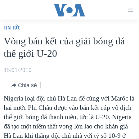
Đường
dẫn
TIN TỨC
truy
TRANG CHỦ
Vòng bán kết của giải bóng đá
cập
VIỆT NAM
thế giới U-20
Tới
HOA KỲ
nội
BIỂN ĐÔNG
15/01/2010
dung
THẾ GIỚI
chính
Chia sẻ
BLOG
Tới
Nigeria loại đội chủ Hà Lan để cùng với Marốc là
điều
DIỄN ĐÀN
hai nước Phi Châu được vào bán kết cúp vô địch
hướng
MỤC
thế giới bóng đá thanh niên, tức là U-20. Nigeria
chính
CHUYÊN ĐỀ
TỰ DO BÁO CHÍ
đã tạo một niềm thất vọng lớn lao cho khán giả
Đi
HỌC TIẾNG ANH
Hà Lan khi thắng đội chủ nhà với tỷ số 10-9 ở
VẠCH TRẦN TIN GIẢ
CHIẾN TRANH THƯƠNG MẠI CỦA MỸ: QUÁ KHỨ VÀ HIỆN
tới