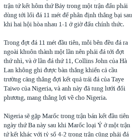
TẠI
trận tứ kết hôm thứ Bảy trong một trận đấu phải
VIDEO
"Tìm"
NGƯỜI VIỆT HẢI NGOẠI
HÀNH TRÌNH BẦU CỬ 2024
dùng tới lối đá 11 mét để phân định thắng bại sau
NGHE
ĐỜI SỐNG
khi hai hội hòa nhau 1-1 ở giờ đấu chính thức.
MỘT NĂM CHIẾN TRANH TẠI DẢI GAZA
KINH TẾ
MẠNG XÃ HỘI
GIẢI MÃ VÀNH ĐAI & CON ĐƯỜNG
KHOA HỌC
Trong đợt đá 11 mét đầu tiên, mỗi bên đều đá ra
NGÀY TỊ NẠN THẾ GIỚI
ngoài khuôn thành một lần nên phải đá tới đợt
SỨC KHOẺ
TRỊNH VĨNH BÌNH - NGƯỜI HẠ 'BÊN THẮNG CUỘC'
thứ nhì, và ở lần đá thứ 11, Collins John của Hà
Ngôn ngữ khác
VĂN HOÁ
GROUND ZERO – XƯA VÀ NAY
Lan không ghi được bàn thắng khiến cả cầu
THỂ THAO
trường căng thẳng đợi kết quả trái đá của Taye
CHI PHÍ CHIẾN TRANH AFGHANISTAN
GIÁO DỤC
Taiwo của Nigeria, và anh này đã tung lưới đối
CÁC GIÁ TRỊ CỘNG HÒA Ở VIỆT NAM
phương, mang thắng lợi về cho Nigeria.
THƯỢNG ĐỈNH TRUMP-KIM TẠI VIỆT NAM
TRỊNH VĨNH BÌNH VS. CHÍNH PHỦ VIỆT NAM
Nigeria sẽ gặp Marốc trong trận bán kết đầu tiên
NGƯ DÂN VIỆT VÀ LÀN SÓNG TRỘM HẢI SÂM
ngày thứ Ba này sau khi Marốc loại Ý ở một trận
tứ kết khác với tỷ số 4-2 trong trận cũng phải đá
BÊN KIA QUỐC LỘ: TIẾNG VỌNG TỪ NÔNG THÔN MỸ