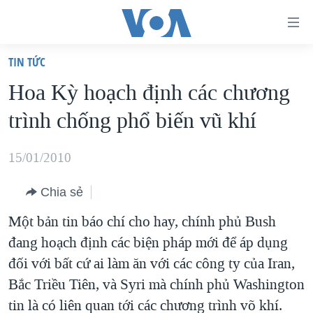
Đường
dẫn
TIN TỨC
truy
TRANG CHỦ
Hoa Kỳ hoạch định các chương
cập
VIỆT NAM
trình chống phổ biến vũ khí
Tới
HOA KỲ
nội
BIỂN ĐÔNG
15/01/2010
dung
THẾ GIỚI
chính
Chia sẻ
BLOG
Tới
Một bản tin báo chí cho hay, chính phủ Bush
điều
DIỄN ĐÀN
đang hoạch định các biện pháp mới để áp dụng
hướng
MỤC
đối với bất cứ ai làm ăn với các công ty của Iran,
chính
CHUYÊN ĐỀ
TỰ DO BÁO CHÍ
Bắc Triều Tiên, và Syri mà chính phủ Washington
Đi
HỌC TIẾNG ANH
tin là có liên quan tới các chương trình võ khí.
VẠCH TRẦN TIN GIẢ
CHIẾN TRANH THƯƠNG MẠI CỦA MỸ: QUÁ KHỨ VÀ HIỆN
tới