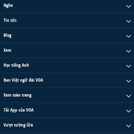
Nghe
Tin tức
Blog
Xem
Học tiếng Anh
Ban Việt ngữ đài VOA
Xem toàn trang
Tải App của VOA
Vượt tường lửa