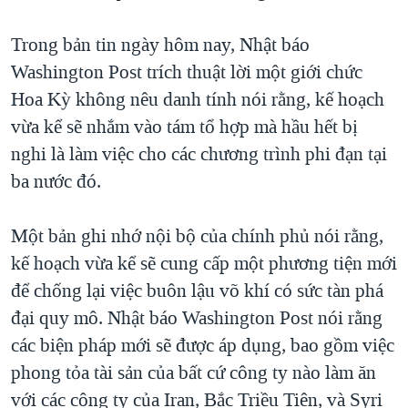
TẠI
VIDEO
"Tìm"
NGƯỜI VIỆT HẢI NGOẠI
HÀNH TRÌNH BẦU CỬ 2024
Trong bản tin ngày hôm nay, Nhật báo
NGHE
ĐỜI SỐNG
Washington Post trích thuật lời một giới chức
MỘT NĂM CHIẾN TRANH TẠI DẢI GAZA
KINH TẾ
Hoa Kỳ không nêu danh tính nói rằng, kế hoạch
MẠNG XÃ HỘI
GIẢI MÃ VÀNH ĐAI & CON ĐƯỜNG
KHOA HỌC
vừa kể sẽ nhắm vào tám tổ hợp mà hầu hết bị
NGÀY TỊ NẠN THẾ GIỚI
nghi là làm việc cho các chương trình phi đạn tại
SỨC KHOẺ
TRỊNH VĨNH BÌNH - NGƯỜI HẠ 'BÊN THẮNG CUỘC'
ba nước đó.
Ngôn ngữ khác
VĂN HOÁ
GROUND ZERO – XƯA VÀ NAY
THỂ THAO
Một bản ghi nhớ nội bộ của chính phủ nói rằng,
CHI PHÍ CHIẾN TRANH AFGHANISTAN
GIÁO DỤC
kế hoạch vừa kể sẽ cung cấp một phương tiện mới
CÁC GIÁ TRỊ CỘNG HÒA Ở VIỆT NAM
để chống lại việc buôn lậu võ khí có sức tàn phá
THƯỢNG ĐỈNH TRUMP-KIM TẠI VIỆT NAM
đại quy mô. Nhật báo Washington Post nói rằng
TRỊNH VĨNH BÌNH VS. CHÍNH PHỦ VIỆT NAM
các biện pháp mới sẽ được áp dụng, bao gồm việc
NGƯ DÂN VIỆT VÀ LÀN SÓNG TRỘM HẢI SÂM
phong tỏa tài sản của bất cứ công ty nào làm ăn
với các công ty của Iran, Bắc Triều Tiên, và Syri
BÊN KIA QUỐC LỘ: TIẾNG VỌNG TỪ NÔNG THÔN MỸ