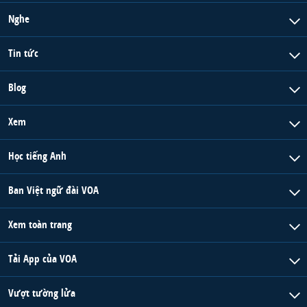
Nghe
Tin tức
Blog
Xem
Học tiếng Anh
Ban Việt ngữ đài VOA
Xem toàn trang
Tải App của VOA
Vượt tường lửa