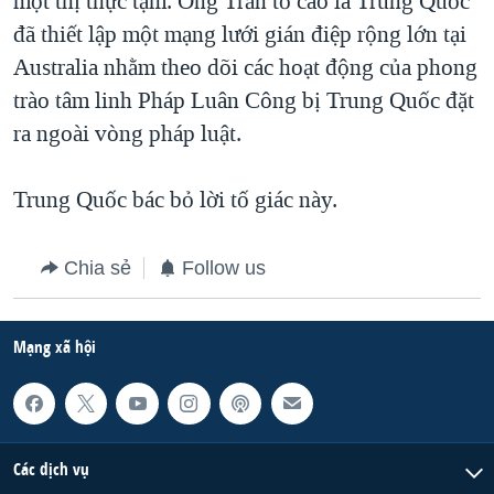
một thị thực tạm. Ông Trần tố cáo là Trung Quốc
đã thiết lập một mạng lưới gián điệp rộng lớn tại
QUAN HỆ VIỆT MỸ
Australia nhằm theo dõi các hoạt động của phong
trào tâm linh Pháp Luân Công bị Trung Quốc đặt
ra ngoài vòng pháp luật.
Trung Quốc bác bỏ lời tố giác này.
Chia sẻ
Follow us
Mạng xã hội
Các dịch vụ