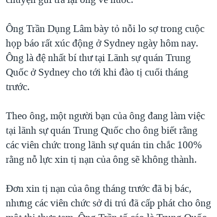
TẠI
VIDEO
"Tìm"
NGƯỜI VIỆT HẢI NGOẠI
HÀNH TRÌNH BẦU CỬ 2024
NGHE
Ông Trần Dụng Lâm bày tỏ nỗi lo sợ trong cuộc
ĐỜI SỐNG
MỘT NĂM CHIẾN TRANH TẠI DẢI GAZA
họp báo rất xúc động ở Sydney ngày hôm nay.
KINH TẾ
MẠNG XÃ HỘI
Ông là đệ nhất bí thư tại Lãnh sự quán Trung
GIẢI MÃ VÀNH ĐAI & CON ĐƯỜNG
KHOA HỌC
Quốc ở Sydney cho tới khi đào tị cuối tháng
NGÀY TỊ NẠN THẾ GIỚI
SỨC KHOẺ
trước.
TRỊNH VĨNH BÌNH - NGƯỜI HẠ 'BÊN THẮNG CUỘC'
Ngôn ngữ khác
VĂN HOÁ
GROUND ZERO – XƯA VÀ NAY
Theo ông, một người bạn của ông đang làm việc
THỂ THAO
CHI PHÍ CHIẾN TRANH AFGHANISTAN
tại lãnh sự quán Trung Quốc cho ông biết rằng
GIÁO DỤC
các viên chức trong lãnh sự quán tin chắc 100%
CÁC GIÁ TRỊ CỘNG HÒA Ở VIỆT NAM
rằng nỗ lực xin tị nạn của ông sẽ không thành.
THƯỢNG ĐỈNH TRUMP-KIM TẠI VIỆT NAM
TRỊNH VĨNH BÌNH VS. CHÍNH PHỦ VIỆT NAM
Đơn xin tị nạn của ông tháng trước đã bị bác,
NGƯ DÂN VIỆT VÀ LÀN SÓNG TRỘM HẢI SÂM
nhưng các viên chức sở di trú đã cấp phát cho ông
BÊN KIA QUỐC LỘ: TIẾNG VỌNG TỪ NÔNG THÔN MỸ