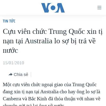
Đường
dẫn
TIN TỨC
truy
TRANG CHỦ
Cựu viên chức Trung Quốc xin tị
cập
VIỆT NAM
nạn tại Australia lo sợ bị trả về
Tới
HOA KỲ
nội
nước
BIỂN ĐÔNG
dung
THẾ GIỚI
chính
15/01/2010
BLOG
Tới
Chia sẻ
điều
DIỄN ĐÀN
hướng
Một cựu viên chức ngoại giao của Trung Quốc
MỤC
chính
đang xin tị nạn tại Australia cho hay ông lo sợ là
CHUYÊN ĐỀ
TỰ DO BÁO CHÍ
Đi
Canberra và Bắc Kinh đã thỏa thuận với nhau về
HỌC TIẾNG ANH
VẠCH TRẦN TIN GIẢ
CHIẾN TRANH THƯƠNG MẠI CỦA MỸ: QUÁ KHỨ VÀ HIỆN
tới
chuyện gửi trả lại ông về nước.