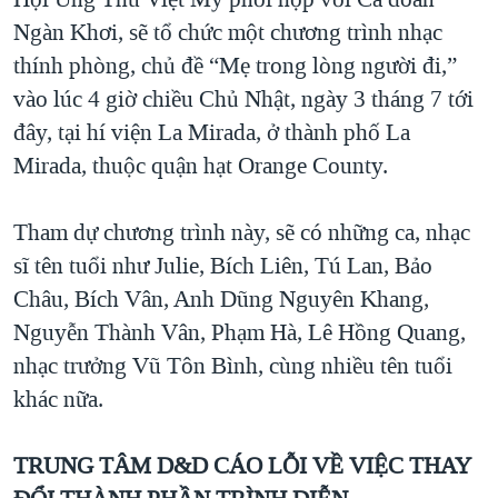
TẠI
VIDEO
"Tìm"
NGƯỜI VIỆT HẢI NGOẠI
Ngàn Khơi, sẽ tổ chức một chương trình nhạc
HÀNH TRÌNH BẦU CỬ 2024
NGHE
thính phòng, chủ đề “Mẹ trong lòng người đi,”
ĐỜI SỐNG
MỘT NĂM CHIẾN TRANH TẠI DẢI GAZA
vào lúc 4 giờ chiều Chủ Nhật, ngày 3 tháng 7 tới
KINH TẾ
MẠNG XÃ HỘI
đây, tại hí viện La Mirada, ở thành phố La
GIẢI MÃ VÀNH ĐAI & CON ĐƯỜNG
KHOA HỌC
Mirada, thuộc quận hạt Orange County.
NGÀY TỊ NẠN THẾ GIỚI
SỨC KHOẺ
TRỊNH VĨNH BÌNH - NGƯỜI HẠ 'BÊN THẮNG CUỘC'
Ngôn ngữ khác
VĂN HOÁ
Tham dự chương trình này, sẽ có những ca, nhạc
GROUND ZERO – XƯA VÀ NAY
sĩ tên tuổi như Julie, Bích Liên, Tú Lan, Bảo
THỂ THAO
CHI PHÍ CHIẾN TRANH AFGHANISTAN
Châu, Bích Vân, Anh Dũng Nguyên Khang,
GIÁO DỤC
Nguyễn Thành Vân, Phạm Hà, Lê Hồng Quang,
CÁC GIÁ TRỊ CỘNG HÒA Ở VIỆT NAM
nhạc trưởng Vũ Tôn Bình, cùng nhiều tên tuổi
THƯỢNG ĐỈNH TRUMP-KIM TẠI VIỆT NAM
khác nữa.
TRỊNH VĨNH BÌNH VS. CHÍNH PHỦ VIỆT NAM
NGƯ DÂN VIỆT VÀ LÀN SÓNG TRỘM HẢI SÂM
TRUNG TÂM D&D CÁO LỖI VỀ VIỆC THAY
BÊN KIA QUỐC LỘ: TIẾNG VỌNG TỪ NÔNG THÔN MỸ