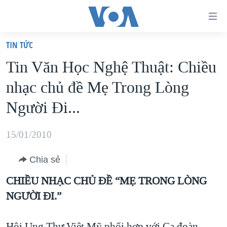
Đường
dẫn
TIN TỨC
truy
TRANG CHỦ
Tin Văn Học Nghệ Thuật: Chiều
cập
VIỆT NAM
nhạc chủ đề Mẹ Trong Lòng
Tới
HOA KỲ
nội
Người Ði...
BIỂN ĐÔNG
dung
THẾ GIỚI
chính
15/01/2010
BLOG
Tới
Chia sẻ
điều
DIỄN ĐÀN
hướng
CHIỀU NHẠC CHỦ ĐỀ “MẸ TRONG LÒNG
MỤC
chính
NGƯỜI ĐI.”
CHUYÊN ĐỀ
TỰ DO BÁO CHÍ
Đi
HỌC TIẾNG ANH
VẠCH TRẦN TIN GIẢ
CHIẾN TRANH THƯƠNG MẠI CỦA MỸ: QUÁ KHỨ VÀ HIỆN
tới
Hội Ung Thư Việt Mỹ phối hợp với Ca đoàn