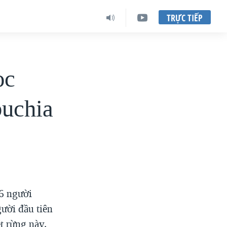
TRỰC TIẾP
ọc
puchia
6 người
ười đầu tiên
t rừng này.