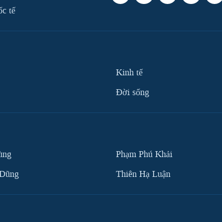
ốc tế
Kinh tế
Ðời sống
ùng
Phạm Phú Khải
 Dũng
Thiên Hạ Luận