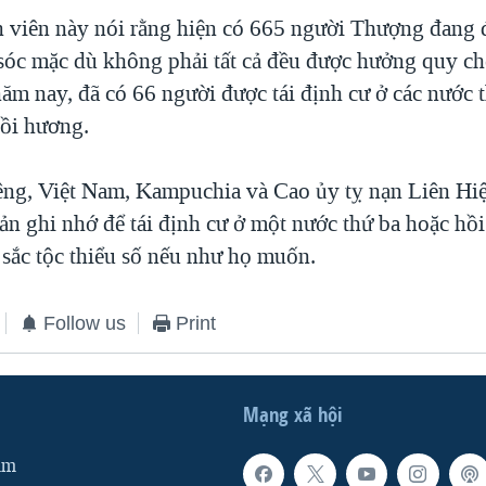
 viên này nói rằng hiện có 665 người Thượng đang 
sóc mặc dù không phải tất cả đều được hưởng quy chế
ăm nay, đã có 66 người được tái định cư ở các nước 
ồi hương.
êng, Việt Nam, Kampuchia và Cao ủy tỵ nạn Liên Hi
ản ghi nhớ để tái định cư ở một nước thứ ba hoặc hồ
sắc tộc thiểu số nếu như họ muốn.
Follow us
Print
Mạng xã hội
am