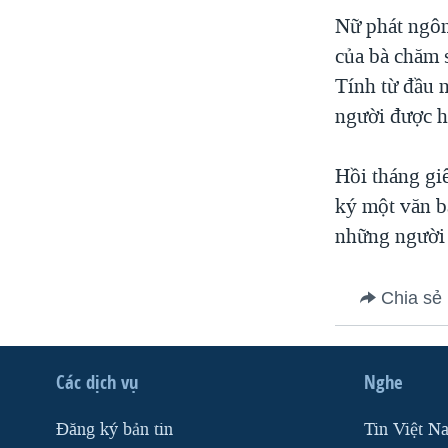
VIỆT NAM
Nữ phát ngôn
của bà chăm 
NGƯ DÂN VIỆT VÀ LÀN SÓNG
TRỘM HẢI SÂM
Tính từ đầu n
người được h
BÊN KIA QUỐC LỘ: TIẾNG VỌNG
TỪ NÔNG THÔN MỸ
QUAN HỆ VIỆT MỸ
Hồi tháng gi
ký một văn b
những người 
Chia sẻ
Các dịch vụ
Nghe
Ðăng ký bản tin
Tin Việt N