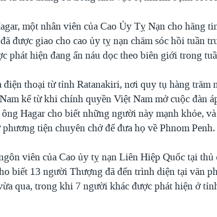
gar, một nhân viên của Cao Ủy Tỵ Nạn cho hãng ti
 đã được giao cho cao ủy tỵ nạn chăm sóc hồi tuần tr
c phát hiện đang ẩn náu dọc theo biên giới trong tuầ
 điện thoại từ tỉnh Ratanakiri, nơi quy tụ hàng trăm 
t Nam kể từ khi chính quyền Việt Nam mở cuộc đàn á
 ông Hagar cho biết những người này mạnh khỏe, và 
 phương tiện chuyên chở để đưa họ về Phnom Penh.
ngôn viên của Cao ủy tỵ nạn Liên Hiệp Quốc tại thủ
o biết 13 người Thượng đã đến trình diện tại văn p
vừa qua, trong khi 7 người khác được phát hiện ở tỉn