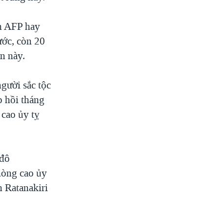
n AFP hay
ước, còn 20
n này.
người sắc tộc
p hồi tháng
cao ủy tỵ
 đô
hòng cao ủy
h Ratanakiri