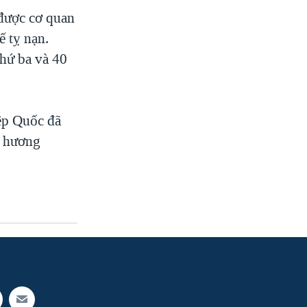
được cơ quan
 tỵ nạn.
thứ ba và 40
ệp Quốc đã
i hương