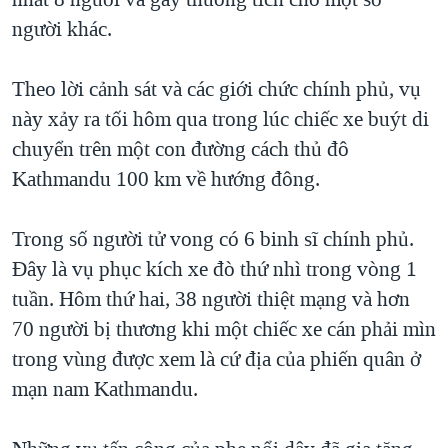
TẠI
VIDEO
"Tìm"
NGƯỜI VIỆT HẢI NGOẠI
người khác.
HÀNH TRÌNH BẦU CỬ 2024
NGHE
ĐỜI SỐNG
MỘT NĂM CHIẾN TRANH TẠI DẢI GAZA
Theo lời cảnh sát và các giới chức chính phủ, vụ
KINH TẾ
MẠNG XÃ HỘI
này xảy ra tối hôm qua trong lúc chiếc xe buýt di
GIẢI MÃ VÀNH ĐAI & CON ĐƯỜNG
KHOA HỌC
chuyển trên một con đường cách thủ đô
NGÀY TỊ NẠN THẾ GIỚI
SỨC KHOẺ
Kathmandu 100 km về hướng đông.
TRỊNH VĨNH BÌNH - NGƯỜI HẠ 'BÊN THẮNG CUỘC'
Ngôn ngữ khác
VĂN HOÁ
GROUND ZERO – XƯA VÀ NAY
Trong số người tử vong có 6 binh sĩ chính phủ.
THỂ THAO
CHI PHÍ CHIẾN TRANH AFGHANISTAN
Đây là vụ phục kích xe đò thứ nhì trong vòng 1
GIÁO DỤC
tuần. Hôm thứ hai, 38 người thiệt mạng và hơn
CÁC GIÁ TRỊ CỘNG HÒA Ở VIỆT NAM
70 người bị thương khi một chiếc xe cán phải mìn
THƯỢNG ĐỈNH TRUMP-KIM TẠI VIỆT NAM
trong vùng được xem là cứ địa của phiến quân ở
TRỊNH VĨNH BÌNH VS. CHÍNH PHỦ VIỆT NAM
mạn nam Kathmandu.
NGƯ DÂN VIỆT VÀ LÀN SÓNG TRỘM HẢI SÂM
BÊN KIA QUỐC LỘ: TIẾNG VỌNG TỪ NÔNG THÔN MỸ