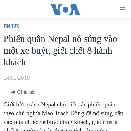
Đường
dẫn
TIN TỨC
truy
TRANG CHỦ
Phiến quân Nepal nổ súng vào
cập
VIỆT NAM
một xe buýt, giết chết 8 hành
Tới
HOA KỲ
nội
khách
BIỂN ĐÔNG
dung
THẾ GIỚI
chính
14/01/2010
BLOG
Tới
Chia sẻ
điều
DIỄN ĐÀN
hướng
Giới hữu trách Nepal cho biết các phiến quân
MỤC
chính
theo chủ nghĩa Mao Trạch Đông đã nổ súng bắn
CHUYÊN ĐỀ
TỰ DO BÁO CHÍ
Đi
vào một chiếc xe buýt đông khách, giết chết ít
HỌC TIẾNG ANH
VẠCH TRẦN TIN GIẢ
CHIẾN TRANH THƯƠNG MẠI CỦA MỸ: QUÁ KHỨ VÀ HIỆN
tới
nhất 8 người và gây thương tích cho một số