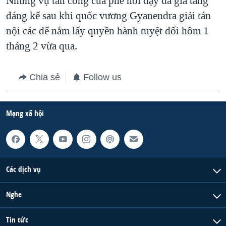
Những vụ tấn công của phe nổi dậy đã gia tăng
đáng kể sau khi quốc vương Gyanendra giải tán
QUAN HỆ VIỆT MỸ
nội các để nắm lấy quyền hành tuyệt đối hôm 1
tháng 2 vừa qua.
Chia sẻ
Follow us
Mạng xã hội
Các dịch vụ
Nghe
Tin tức