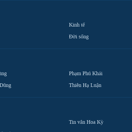
Kinh tế
Ðời sống
ùng
Phạm Phú Khải
 Dũng
Thiên Hạ Luận
Tin vắn Hoa Kỳ