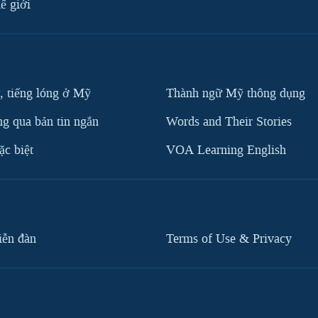
ế giới
, tiếng lóng ở Mỹ
Thành ngữ Mỹ thông dụng
g qua bản tin ngắn
Words and Their Stories
c biệt
VOA Learning English
iễn đàn
Terms of Use & Privacy