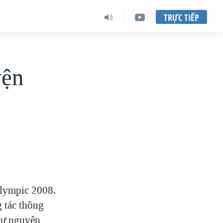
TRỰC TIẾP
yện
Olympic 2008.
 tác thông
 tự nguyện