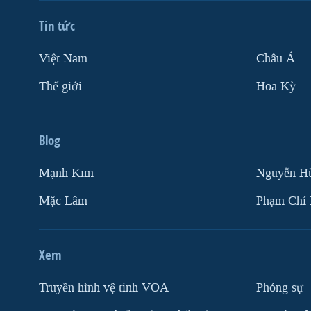
VIỆT NAM
Tin tức
NGƯ DÂN VIỆT VÀ LÀN SÓNG
TRỘM HẢI SÂM
Việt Nam
Châu Á
BÊN KIA QUỐC LỘ: TIẾNG VỌNG
Thế giới
Hoa Kỳ
TỪ NÔNG THÔN MỸ
QUAN HỆ VIỆT MỸ
Blog
Mạnh Kim
Nguyễn H
Mặc Lâm
Phạm Chí
Xem
Truyền hình vệ tinh VOA
Phóng sự