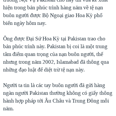
TẠI
VIDEO
"Tìm"
NGƯỜI VIỆT HẢI NGOẠI
hiện trong bản phúc trình hàng năm về tệ nạn
HÀNH TRÌNH BẦU CỬ 2024
NGHE
buôn người được Bộ Ngoại giao Hoa Kỳ phổ
ĐỜI SỐNG
MỘT NĂM CHIẾN TRANH TẠI DẢI GAZA
biến ngày hôm nay.
KINH TẾ
MẠNG XÃ HỘI
GIẢI MÃ VÀNH ĐAI & CON ĐƯỜNG
KHOA HỌC
Ông được Đại Sứ Hoa Kỳ tại Pakistan trao cho
NGÀY TỊ NẠN THẾ GIỚI
SỨC KHOẺ
bản phúc trình này. Pakistan bị coi là một trung
TRỊNH VĨNH BÌNH - NGƯỜI HẠ 'BÊN THẮNG CUỘC'
Ngôn ngữ khác
VĂN HOÁ
tâm điểm quan trọng của nạn buôn người, thế
GROUND ZERO – XƯA VÀ NAY
nhưng trong năm 2002, Islamabad đã thông qua
THỂ THAO
CHI PHÍ CHIẾN TRANH AFGHANISTAN
những đạo luật để diệt trừ tệ nạn này.
GIÁO DỤC
CÁC GIÁ TRỊ CỘNG HÒA Ở VIỆT NAM
Người ta tin là các tay buôn người đã gửi hàng
THƯỢNG ĐỈNH TRUMP-KIM TẠI VIỆT NAM
ngàn người Pakistan thường không có giấy thông
TRỊNH VĨNH BÌNH VS. CHÍNH PHỦ VIỆT NAM
hành hợp pháp tới Âu Châu và Trung Đông mỗi
NGƯ DÂN VIỆT VÀ LÀN SÓNG TRỘM HẢI SÂM
năm.
BÊN KIA QUỐC LỘ: TIẾNG VỌNG TỪ NÔNG THÔN MỸ