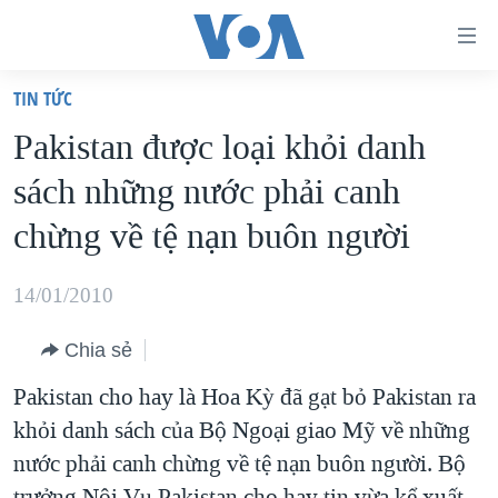
Đường
dẫn
TIN TỨC
truy
TRANG CHỦ
Pakistan được loại khỏi danh
cập
VIỆT NAM
sách những nước phải canh
Tới
HOA KỲ
nội
chừng về tệ nạn buôn người
BIỂN ĐÔNG
dung
THẾ GIỚI
chính
14/01/2010
BLOG
Tới
Chia sẻ
điều
DIỄN ĐÀN
hướng
Pakistan cho hay là Hoa Kỳ đã gạt bỏ Pakistan ra
MỤC
chính
khỏi danh sách của Bộ Ngoại giao Mỹ về những
CHUYÊN ĐỀ
TỰ DO BÁO CHÍ
Đi
nước phải canh chừng về tệ nạn buôn người. Bộ
HỌC TIẾNG ANH
VẠCH TRẦN TIN GIẢ
CHIẾN TRANH THƯƠNG MẠI CỦA MỸ: QUÁ KHỨ VÀ HIỆN
tới
trưởng Nội Vụ Pakistan cho hay tin vừa kể xuất