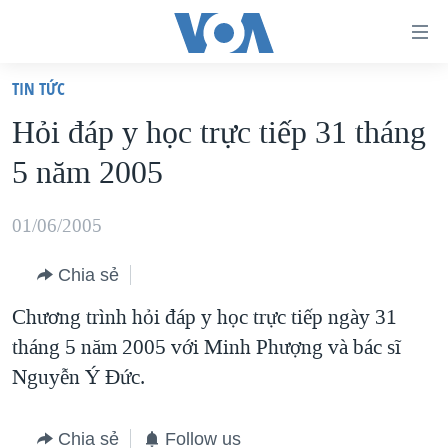
Đường
dẫn
TIN TỨC
truy
TRANG CHỦ
Hỏi đáp y học trực tiếp 31 tháng
cập
VIỆT NAM
5 năm 2005
Tới
HOA KỲ
nội
BIỂN ĐÔNG
01/06/2005
dung
THẾ GIỚI
chính
Chia sẻ
BLOG
Tới
Chương trình hỏi đáp y học trực tiếp ngày 31
điều
DIỄN ĐÀN
tháng 5 năm 2005 với Minh Phượng và bác sĩ
hướng
MỤC
Nguyễn Ý Ðức.
chính
CHUYÊN ĐỀ
TỰ DO BÁO CHÍ
Đi
HỌC TIẾNG ANH
VẠCH TRẦN TIN GIẢ
CHIẾN TRANH THƯƠNG MẠI CỦA MỸ: QUÁ KHỨ VÀ HIỆN
Chia sẻ
Follow us
tới