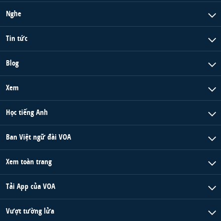
Nghe
Tin tức
Blog
Xem
Học tiếng Anh
Ban Việt ngữ đài VOA
Xem toàn trang
Tải App của VOA
Vượt tường lửa