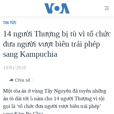
Đường
dẫn
TIN TỨC
truy
TRANG CHỦ
14 người Thượng bị tù vì tổ chức
cập
VIỆT NAM
đưa người vượt biên trái phép
Tới
HOA KỲ
nội
sang Kampuchia
BIỂN ĐÔNG
dung
THẾ GIỚI
chính
14/01/2010
BLOG
Tới
Chia sẻ
điều
DIỄN ĐÀN
hướng
Một tòa án ở vùng Tây Nguyên đã tuyên những
MỤC
chính
án tù dài tới 5 năm cho 14 người Thượng vì tội
CHUYÊN ĐỀ
TỰ DO BÁO CHÍ
Đi
gọi là ‘tổ chức đưa người vượt biên trái phép’
HỌC TIẾNG ANH
VẠCH TRẦN TIN GIẢ
CHIẾN TRANH THƯƠNG MẠI CỦA MỸ: QUÁ KHỨ VÀ HIỆN
tới
sang Kăm Pu Chia.