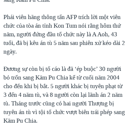
TẠI
VIDEO
"Tìm"
NGƯỜI VIỆT HẢI NGOẠI
HÀNH TRÌNH BẦU CỬ 2024
NGHE
Phái viên hãng thông tấn AFP trích lời một viên
ĐỜI SỐNG
MỘT NĂM CHIẾN TRANH TẠI DẢI GAZA
chức của tòa án tỉnh Kon Tum nói rằng hôm thứ
KINH TẾ
MẠNG XÃ HỘI
năm, người đứng đầu tổ chức này là A Aoh, 43
GIẢI MÃ VÀNH ĐAI & CON ĐƯỜNG
KHOA HỌC
tuổi, đã bị kêu án tù 5 năm sau phiên xử kéo dài 2
NGÀY TỊ NẠN THẾ GIỚI
SỨC KHOẺ
ngày.
TRỊNH VĨNH BÌNH - NGƯỜI HẠ 'BÊN THẮNG CUỘC'
Ngôn ngữ khác
VĂN HOÁ
GROUND ZERO – XƯA VÀ NAY
Đương sự còn bị tố cáo là đã ‘ép buộc’ 30 người
THỂ THAO
CHI PHÍ CHIẾN TRANH AFGHANISTAN
bỏ trốn sang Kăm Pu Chia kể từ cuối năm 2004
GIÁO DỤC
cho đến khi bị bắt. 5 người khác bị tuyên phạt từ
CÁC GIÁ TRỊ CỘNG HÒA Ở VIỆT NAM
3 đến 4 năm tù, và 8 người còn lại lãnh án 2 năm
THƯỢNG ĐỈNH TRUMP-KIM TẠI VIỆT NAM
tù. Tháng trước cũng có hai người Thượng bị
TRỊNH VĨNH BÌNH VS. CHÍNH PHỦ VIỆT NAM
tuyên án tù vì tội tổ chức vượt biên trái phép sang
NGƯ DÂN VIỆT VÀ LÀN SÓNG TRỘM HẢI SÂM
Kăm Pu Chia.
BÊN KIA QUỐC LỘ: TIẾNG VỌNG TỪ NÔNG THÔN MỸ