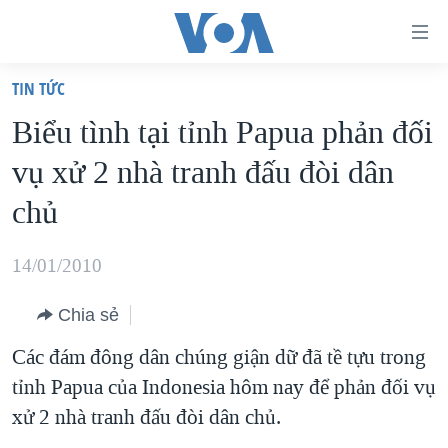
Đường
dẫn
TIN TỨC
truy
TRANG CHỦ
Biểu tình tại tỉnh Papua phản đối
cập
VIỆT NAM
vụ xử 2 nhà tranh đấu đòi dân
Tới
HOA KỲ
nội
chủ
BIỂN ĐÔNG
dung
THẾ GIỚI
chính
14/01/2010
BLOG
Tới
Chia sẻ
điều
DIỄN ĐÀN
hướng
Các đám đông dân chúng giận dữ đã tề tựu trong
MỤC
chính
tỉnh Papua của Indonesia hôm nay để phản đối vụ
CHUYÊN ĐỀ
TỰ DO BÁO CHÍ
Đi
xử 2 nhà tranh đấu đòi dân chủ.
HỌC TIẾNG ANH
VẠCH TRẦN TIN GIẢ
CHIẾN TRANH THƯƠNG MẠI CỦA MỸ: QUÁ KHỨ VÀ HIỆN
tới