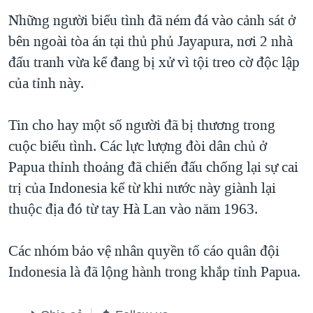
TẠI
VIDEO
"Tìm"
NGƯỜI VIỆT HẢI NGOẠI
Những người biểu tình đã ném đá vào cảnh sát ở
HÀNH TRÌNH BẦU CỬ 2024
NGHE
bên ngoài tòa án tại thủ phủ Jayapura, nơi 2 nhà
ĐỜI SỐNG
MỘT NĂM CHIẾN TRANH TẠI DẢI GAZA
đấu tranh vừa kể đang bị xử vì tội treo cờ độc lập
KINH TẾ
MẠNG XÃ HỘI
của tỉnh này.
GIẢI MÃ VÀNH ĐAI & CON ĐƯỜNG
KHOA HỌC
NGÀY TỊ NẠN THẾ GIỚI
SỨC KHOẺ
Tin cho hay một số người đã bị thương trong
TRỊNH VĨNH BÌNH - NGƯỜI HẠ 'BÊN THẮNG CUỘC'
Ngôn ngữ khác
VĂN HOÁ
cuộc biểu tình. Các lực lượng đòi dân chủ ở
GROUND ZERO – XƯA VÀ NAY
Papua thỉnh thoảng đã chiến đấu chống lại sự cai
THỂ THAO
CHI PHÍ CHIẾN TRANH AFGHANISTAN
trị của Indonesia kể từ khi nước này giành lại
GIÁO DỤC
thuộc địa đó từ tay Hà Lan vào năm 1963.
CÁC GIÁ TRỊ CỘNG HÒA Ở VIỆT NAM
THƯỢNG ĐỈNH TRUMP-KIM TẠI VIỆT NAM
Các nhóm bảo vệ nhân quyền tố cáo quân đội
TRỊNH VĨNH BÌNH VS. CHÍNH PHỦ VIỆT NAM
Indonesia là đã lộng hành trong khắp tỉnh Papua.
NGƯ DÂN VIỆT VÀ LÀN SÓNG TRỘM HẢI SÂM
BÊN KIA QUỐC LỘ: TIẾNG VỌNG TỪ NÔNG THÔN MỸ