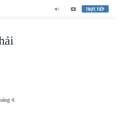
TRỰC TIẾP
hải
háng 4.