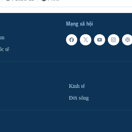
Mạng xã hội
am
ốc tế
Kinh tế
Ðời sống