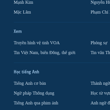
Mạnh Kim
Nguyễn H
VIỆT NAM
Mặc Lâm
Phạm Chí
NGƯ DÂN VIỆT VÀ LÀN SÓNG
TRỘM HẢI SÂM
BÊN KIA QUỐC LỘ: TIẾNG VỌNG
Xem
TỪ NÔNG THÔN MỸ
QUAN HỆ VIỆT MỸ
Truyền hình vệ tinh VOA
Phóng sự
Tin Việt Nam, biển Đông, thế giới
Tin vắn Th
Học tiếng Anh
Tiếng Anh cơ bản
Thành ngữ
Ngữ pháp Thông dụng
Học từ vựn
Tiếng Anh qua phim ảnh
Anh ngữ đặ