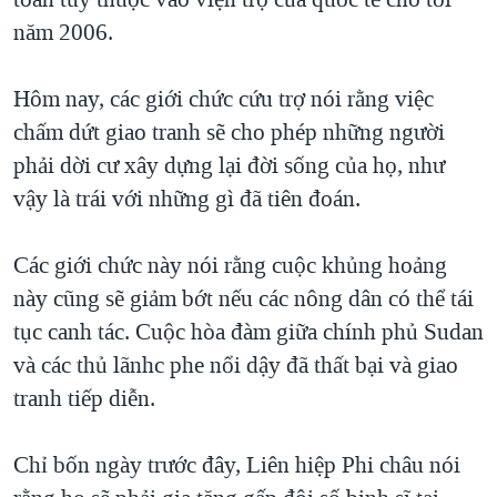
TẠI
VIDEO
"Tìm"
NGƯỜI VIỆT HẢI NGOẠI
năm 2006.
HÀNH TRÌNH BẦU CỬ 2024
NGHE
ĐỜI SỐNG
MỘT NĂM CHIẾN TRANH TẠI DẢI GAZA
Hôm nay, các giới chức cứu trợ nói rằng việc
KINH TẾ
MẠNG XÃ HỘI
chấm dứt giao tranh sẽ cho phép những người
GIẢI MÃ VÀNH ĐAI & CON ĐƯỜNG
KHOA HỌC
phải dời cư xây dựng lại đời sống của họ, như
NGÀY TỊ NẠN THẾ GIỚI
SỨC KHOẺ
vậy là trái với những gì đã tiên đoán.
TRỊNH VĨNH BÌNH - NGƯỜI HẠ 'BÊN THẮNG CUỘC'
Ngôn ngữ khác
VĂN HOÁ
GROUND ZERO – XƯA VÀ NAY
Các giới chức này nói rằng cuộc khủng hoảng
THỂ THAO
CHI PHÍ CHIẾN TRANH AFGHANISTAN
này cũng sẽ giảm bớt nếu các nông dân có thể tái
GIÁO DỤC
tục canh tác. Cuộc hòa đàm giữa chính phủ Sudan
CÁC GIÁ TRỊ CỘNG HÒA Ở VIỆT NAM
và các thủ lãnhc phe nổi dậy đã thất bại và giao
THƯỢNG ĐỈNH TRUMP-KIM TẠI VIỆT NAM
tranh tiếp diễn.
TRỊNH VĨNH BÌNH VS. CHÍNH PHỦ VIỆT NAM
NGƯ DÂN VIỆT VÀ LÀN SÓNG TRỘM HẢI SÂM
Chỉ bốn ngày trước đây, Liên hiệp Phi châu nói
BÊN KIA QUỐC LỘ: TIẾNG VỌNG TỪ NÔNG THÔN MỸ