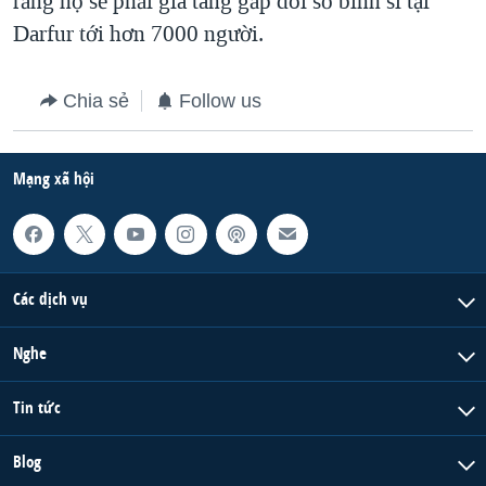
rằng họ sẽ phải gia tăng gấp đôi số binh sĩ tại
Darfur tới hơn 7000 người.
QUAN HỆ VIỆT MỸ
Chia sẻ
Follow us
Mạng xã hội
Các dịch vụ
Nghe
Tin tức
Blog