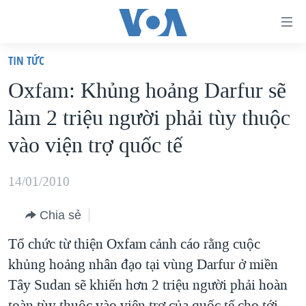
Đường
dẫn
TIN TỨC
truy
TRANG CHỦ
Oxfam: Khủng hoảng Darfur sẽ
cập
VIỆT NAM
làm 2 triệu người phải tùy thuộc
Tới
HOA KỲ
nội
vào viện trợ quốc tế
BIỂN ĐÔNG
dung
THẾ GIỚI
chính
14/01/2010
BLOG
Tới
Chia sẻ
điều
DIỄN ĐÀN
hướng
Tổ chức từ thiện Oxfam cảnh cáo rằng cuộc
MỤC
chính
khủng hoảng nhân đạo tại vùng Darfur ở miền
CHUYÊN ĐỀ
TỰ DO BÁO CHÍ
Đi
Tây Sudan sẽ khiến hơn 2 triệu người phải hoàn
HỌC TIẾNG ANH
VẠCH TRẦN TIN GIẢ
CHIẾN TRANH THƯƠNG MẠI CỦA MỸ: QUÁ KHỨ VÀ HIỆN
tới
toàn tùy thuộc vào viện trợ của quốc tế cho tới