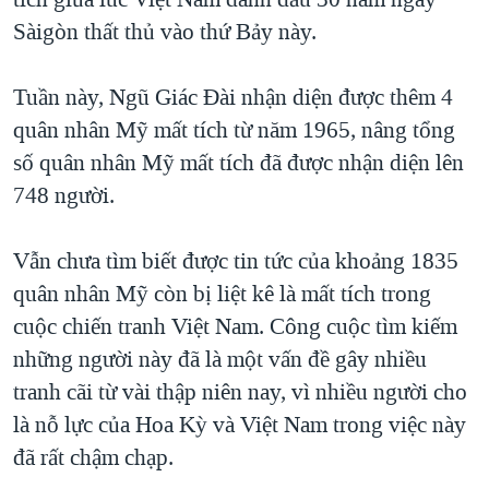
TẠI
VIDEO
"Tìm"
NGƯỜI VIỆT HẢI NGOẠI
Sàigòn thất thủ vào thứ Bảy này.
HÀNH TRÌNH BẦU CỬ 2024
NGHE
ĐỜI SỐNG
MỘT NĂM CHIẾN TRANH TẠI DẢI GAZA
Tuần này, Ngũ Giác Đài nhận diện được thêm 4
KINH TẾ
MẠNG XÃ HỘI
quân nhân Mỹ mất tích từ năm 1965, nâng tổng
GIẢI MÃ VÀNH ĐAI & CON ĐƯỜNG
KHOA HỌC
số quân nhân Mỹ mất tích đã được nhận diện lên
NGÀY TỊ NẠN THẾ GIỚI
SỨC KHOẺ
748 người.
TRỊNH VĨNH BÌNH - NGƯỜI HẠ 'BÊN THẮNG CUỘC'
Ngôn ngữ khác
VĂN HOÁ
GROUND ZERO – XƯA VÀ NAY
Vẫn chưa tìm biết được tin tức của khoảng 1835
THỂ THAO
CHI PHÍ CHIẾN TRANH AFGHANISTAN
quân nhân Mỹ còn bị liệt kê là mất tích trong
GIÁO DỤC
cuộc chiến tranh Việt Nam. Công cuộc tìm kiếm
CÁC GIÁ TRỊ CỘNG HÒA Ở VIỆT NAM
những người này đã là một vấn đề gây nhiều
THƯỢNG ĐỈNH TRUMP-KIM TẠI VIỆT NAM
tranh cãi từ vài thập niên nay, vì nhiều người cho
TRỊNH VĨNH BÌNH VS. CHÍNH PHỦ VIỆT NAM
là nỗ lực của Hoa Kỳ và Việt Nam trong việc này
NGƯ DÂN VIỆT VÀ LÀN SÓNG TRỘM HẢI SÂM
đã rất chậm chạp.
BÊN KIA QUỐC LỘ: TIẾNG VỌNG TỪ NÔNG THÔN MỸ