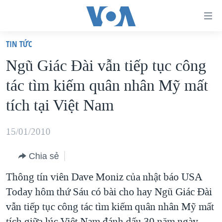
Đường
dẫn
TIN TỨC
truy
TRANG CHỦ
Ngũ Giác Đài vẫn tiếp tục công
cập
VIỆT NAM
tác tìm kiếm quân nhân Mỹ mất
Tới
HOA KỲ
nội
tích tại Việt Nam
BIỂN ĐÔNG
dung
THẾ GIỚI
chính
15/01/2010
BLOG
Tới
Chia sẻ
điều
DIỄN ĐÀN
hướng
Thông tín viên Dave Moniz của nhật báo USA
MỤC
chính
Today hôm thứ Sáu có bài cho hay Ngũ Giác Đài
CHUYÊN ĐỀ
TỰ DO BÁO CHÍ
Đi
vẫn tiếp tục công tác tìm kiếm quân nhân Mỹ mất
HỌC TIẾNG ANH
VẠCH TRẦN TIN GIẢ
CHIẾN TRANH THƯƠNG MẠI CỦA MỸ: QUÁ KHỨ VÀ HIỆN
tới
tích giữa lúc Việt Nam đánh dấu 30 năm ngày