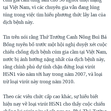
TẠI
VIDEO
"Tìm"
NGƯỜI VIỆT HẢI NGOẠI
tại Việt Nam, vì các chuyên gia vẫn đang lúng
HÀNH TRÌNH BẦU CỬ 2024
NGHE
túng trong việc tìm hiểu phương thức lây lan của
ĐỜI SỐNG
MỘT NĂM CHIẾN TRANH TẠI DẢI GAZA
dịch bệnh này.
KINH TẾ
MẠNG XÃ HỘI
GIẢI MÃ VÀNH ĐAI & CON ĐƯỜNG
KHOA HỌC
Tin trên nói rằng Thứ Trưởng Canh Nông Buì Bá
NGÀY TỊ NẠN THẾ GIỚI
SỨC KHOẺ
Bổng tuyên bố trước một hội nghị duyệt xét cuộc
TRỊNH VĨNH BÌNH - NGƯỜI HẠ 'BÊN THẮNG CUỘC'
Ngôn ngữ khác
VĂN HOÁ
chiến chống dịch bệnh cúm gia cầm tại Việt Nam,
GROUND ZERO – XƯA VÀ NAY
nước bị ảnh hưởng nặng nhất của dịch bệnh này,
THỂ THAO
CHI PHÍ CHIẾN TRANH AFGHANISTAN
rằng chính phủ dự tính chặn đứng loại virút
GIÁO DỤC
H5N1 vào năm tới hay trong năm 2007, và loại
CÁC GIÁ TRỊ CỘNG HÒA Ở VIỆT NAM
trừ loại virút này trong năm 2010.
THƯỢNG ĐỈNH TRUMP-KIM TẠI VIỆT NAM
TRỊNH VĨNH BÌNH VS. CHÍNH PHỦ VIỆT NAM
Theo các viên chức cấp cao khác, sự hiểu biết
NGƯ DÂN VIỆT VÀ LÀN SÓNG TRỘM HẢI SÂM
hiện nay về loại virút H5N1 cho thấy cuộc chiến
BÊN KIA QUỐC LỘ: TIẾNG VỌNG TỪ NÔNG THÔN MỸ