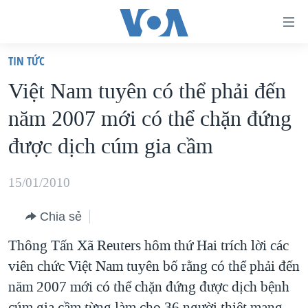
Đường
dẫn
TIN TỨC
truy
TRANG CHỦ
Việt Nam tuyên có thể phải đến
cập
VIỆT NAM
năm 2007 mới có thể chặn đứng
Tới
HOA KỲ
nội
được dịch cúm gia cầm
BIỂN ĐÔNG
dung
THẾ GIỚI
chính
15/01/2010
BLOG
Tới
Chia sẻ
điều
DIỄN ĐÀN
hướng
Thông Tấn Xã Reuters hôm thứ Hai trích lời các
MỤC
chính
viên chức Việt Nam tuyên bố rằng có thể phải đến
CHUYÊN ĐỀ
TỰ DO BÁO CHÍ
Đi
năm 2007 mới có thể chặn đứng được dịch bệnh
HỌC TIẾNG ANH
VẠCH TRẦN TIN GIẢ
CHIẾN TRANH THƯƠNG MẠI CỦA MỸ: QUÁ KHỨ VÀ HIỆN
tới
cúm gia cầm từng làm cho 36 người thiệt mạng