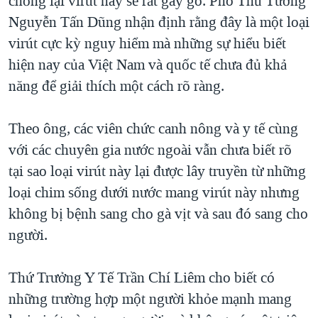
chống lại virút này sẽ rất gay go. Phó Thủ Tướng
Nguyễn Tấn Dũng nhận định rằng đây là một loại
QUAN HỆ VIỆT MỸ
virút cực kỳ nguy hiểm mà những sự hiểu biết
hiện nay của Việt Nam và quốc tế chưa đủ khả
năng để giải thích một cách rõ ràng.
Theo ông, các viên chức canh nông và y tế cùng
với các chuyên gia nước ngoài vẫn chưa biết rõ
tại sao loại virút này lại được lây truyền từ những
loại chim sống dưới nước mang virút này nhưng
không bị bệnh sang cho gà vịt và sau đó sang cho
người.
Thứ Trưởng Y Tế Trần Chí Liêm cho biết có
những trường hợp một người khỏe mạnh mang