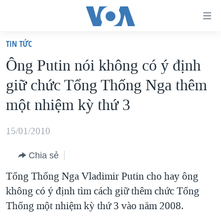
Đường
dẫn
TIN TỨC
truy
TRANG CHỦ
Ông Putin nói không có ý định
cập
VIỆT NAM
giữ chức Tổng Thống Nga thêm
Tới
HOA KỲ
nội
một nhiệm kỳ thứ 3
BIỂN ĐÔNG
dung
THẾ GIỚI
chính
15/01/2010
BLOG
Tới
Chia sẻ
điều
DIỄN ĐÀN
hướng
Tổng Thống Nga Vladimir Putin cho hay ông
MỤC
chính
không có ý định tìm cách giữ thêm chức Tổng
CHUYÊN ĐỀ
TỰ DO BÁO CHÍ
Đi
Thống một nhiệm kỳ thứ 3 vào năm 2008.
HỌC TIẾNG ANH
VẠCH TRẦN TIN GIẢ
CHIẾN TRANH THƯƠNG MẠI CỦA MỸ: QUÁ KHỨ VÀ HIỆN
tới