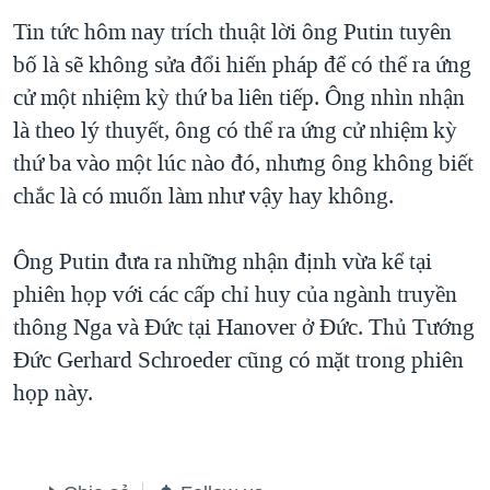
TẠI
VIDEO
"Tìm"
NGƯỜI VIỆT HẢI NGOẠI
Tin tức hôm nay trích thuật lời ông Putin tuyên
HÀNH TRÌNH BẦU CỬ 2024
NGHE
bố là sẽ không sửa đổi hiến pháp để có thể ra ứng
ĐỜI SỐNG
MỘT NĂM CHIẾN TRANH TẠI DẢI GAZA
cử một nhiệm kỳ thứ ba liên tiếp. Ông nhìn nhận
KINH TẾ
MẠNG XÃ HỘI
là theo lý thuyết, ông có thể ra ứng cử nhiệm kỳ
GIẢI MÃ VÀNH ĐAI & CON ĐƯỜNG
KHOA HỌC
thứ ba vào một lúc nào đó, nhưng ông không biết
NGÀY TỊ NẠN THẾ GIỚI
SỨC KHOẺ
chắc là có muốn làm như vậy hay không.
TRỊNH VĨNH BÌNH - NGƯỜI HẠ 'BÊN THẮNG CUỘC'
Ngôn ngữ khác
VĂN HOÁ
GROUND ZERO – XƯA VÀ NAY
Ông Putin đưa ra những nhận định vừa kể tại
THỂ THAO
CHI PHÍ CHIẾN TRANH AFGHANISTAN
phiên họp với các cấp chỉ huy của ngành truyền
GIÁO DỤC
thông Nga và Đức tại Hanover ở Đức. Thủ Tướng
CÁC GIÁ TRỊ CỘNG HÒA Ở VIỆT NAM
Đức Gerhard Schroeder cũng có mặt trong phiên
THƯỢNG ĐỈNH TRUMP-KIM TẠI VIỆT NAM
họp này.
TRỊNH VĨNH BÌNH VS. CHÍNH PHỦ VIỆT NAM
NGƯ DÂN VIỆT VÀ LÀN SÓNG TRỘM HẢI SÂM
BÊN KIA QUỐC LỘ: TIẾNG VỌNG TỪ NÔNG THÔN MỸ