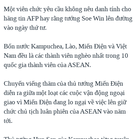
TẠI
VIDEO
"Tìm"
NGƯỜI VIỆT HẢI NGOẠI
Một viên chức yêu cầu không nêu danh tính cho
HÀNH TRÌNH BẦU CỬ 2024
NGHE
hãng tin AFP hay rằng tướng Soe Win lên đường
ĐỜI SỐNG
MỘT NĂM CHIẾN TRANH TẠI DẢI GAZA
vào ngày thứ tư.
KINH TẾ
MẠNG XÃ HỘI
GIẢI MÃ VÀNH ĐAI & CON ĐƯỜNG
KHOA HỌC
Bốn nước Kampuchea, Lào, Miến Điện và Việt
NGÀY TỊ NẠN THẾ GIỚI
SỨC KHOẺ
Nam đều là các thành viên nghèo nhất trong 10
TRỊNH VĨNH BÌNH - NGƯỜI HẠ 'BÊN THẮNG CUỘC'
Ngôn ngữ khác
VĂN HOÁ
quốc gia thành viên của ASEAN.
GROUND ZERO – XƯA VÀ NAY
THỂ THAO
CHI PHÍ CHIẾN TRANH AFGHANISTAN
Chuyến viếng thăm của thủ tướng Miến Điện
GIÁO DỤC
diễn ra giữa một loạt các cuộc vận động ngoại
CÁC GIÁ TRỊ CỘNG HÒA Ở VIỆT NAM
giao vì Miến Điện đang lo ngại về việc lên giữ
THƯỢNG ĐỈNH TRUMP-KIM TẠI VIỆT NAM
chức chủ tịch luân phiên của ASEAN vào năm
TRỊNH VĨNH BÌNH VS. CHÍNH PHỦ VIỆT NAM
tới.
NGƯ DÂN VIỆT VÀ LÀN SÓNG TRỘM HẢI SÂM
BÊN KIA QUỐC LỘ: TIẾNG VỌNG TỪ NÔNG THÔN MỸ