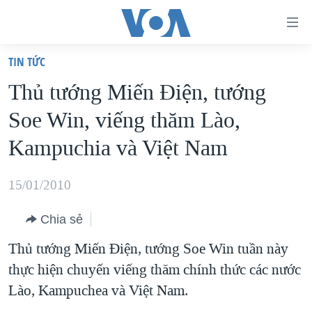
Đường
dẫn
TIN TỨC
truy
TRANG CHỦ
Thủ tướng Miến Điện, tướng
cập
VIỆT NAM
Soe Win, viếng thăm Lào,
Tới
HOA KỲ
nội
Kampuchia và Việt Nam
BIỂN ĐÔNG
dung
THẾ GIỚI
chính
15/01/2010
BLOG
Tới
Chia sẻ
điều
DIỄN ĐÀN
hướng
Thủ tướng Miến Điện, tướng Soe Win tuần này
MỤC
chính
thực hiện chuyến viếng thăm chính thức các nước
CHUYÊN ĐỀ
TỰ DO BÁO CHÍ
Đi
Lào, Kampuchea và Việt Nam.
HỌC TIẾNG ANH
VẠCH TRẦN TIN GIẢ
CHIẾN TRANH THƯƠNG MẠI CỦA MỸ: QUÁ KHỨ VÀ HIỆN
tới