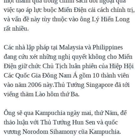
một thành quả trong chính sách đối ngoại qua
việc tạo áp lực buộc Miến Điện cải cách chính trị,
QUAN HỆ VIỆT MỸ
và vấn đề này tùy thuộc vào ông Lý Hiển Long
rất nhiều.
Các nhà lập pháp tại Malaysia và Philippines
đang cứu xét những nghị quyết không cho Miến
Điện giữ chức Chủ Tịch luân phiên của Hiệp Hội
Các Quốc Gia Đông Nam Á gồm 10 thành viên
vào năm 2006 này.Thủ Tướng Singapore đã tới
viếng thăm Lào hôm thứ Ba.
Ông sẽ qua Kampuchia ngày mai, thứ Năm, để
thảo luận với Thủ Tướng Hun Sen và quốc
vương Norodom Sihamony cũa Kampuchia.