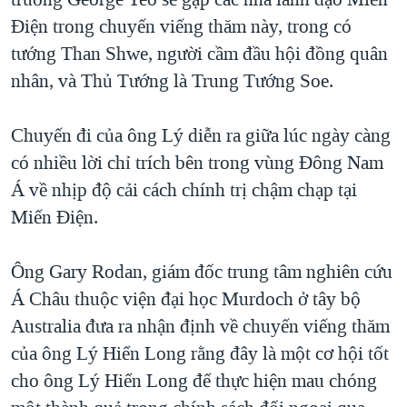
TẠI
VIDEO
"Tìm"
NGƯỜI VIỆT HẢI NGOẠI
Điện trong chuyến viếng thăm này, trong có
HÀNH TRÌNH BẦU CỬ 2024
NGHE
tướng Than Shwe, người cầm đầu hội đồng quân
ĐỜI SỐNG
MỘT NĂM CHIẾN TRANH TẠI DẢI GAZA
nhân, và Thủ Tướng là Trung Tướng Soe.
KINH TẾ
MẠNG XÃ HỘI
GIẢI MÃ VÀNH ĐAI & CON ĐƯỜNG
KHOA HỌC
Chuyến đi của ông Lý diễn ra giữa lúc ngày càng
NGÀY TỊ NẠN THẾ GIỚI
SỨC KHOẺ
có nhiều lời chỉ trích bên trong vùng Đông Nam
TRỊNH VĨNH BÌNH - NGƯỜI HẠ 'BÊN THẮNG CUỘC'
Ngôn ngữ khác
VĂN HOÁ
Á về nhịp độ cải cách chính trị chậm chạp tại
GROUND ZERO – XƯA VÀ NAY
Miến Điện.
THỂ THAO
CHI PHÍ CHIẾN TRANH AFGHANISTAN
GIÁO DỤC
Ông Gary Rodan, giám đốc trung tâm nghiên cứu
CÁC GIÁ TRỊ CỘNG HÒA Ở VIỆT NAM
Á Châu thuộc viện đại học Murdoch ở tây bộ
THƯỢNG ĐỈNH TRUMP-KIM TẠI VIỆT NAM
Australia đưa ra nhận định về chuyến viếng thăm
TRỊNH VĨNH BÌNH VS. CHÍNH PHỦ VIỆT NAM
của ông Lý Hiển Long rằng đây là một cơ hội tốt
NGƯ DÂN VIỆT VÀ LÀN SÓNG TRỘM HẢI SÂM
cho ông Lý Hiển Long để thực hiện mau chóng
BÊN KIA QUỐC LỘ: TIẾNG VỌNG TỪ NÔNG THÔN MỸ