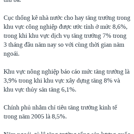
TẠI
VIDEO
"Tìm"
NGƯỜI VIỆT HẢI NGOẠI
HÀNH TRÌNH BẦU CỬ 2024
NGHE
Cục thống kê nhà nước cho hay tăng trưởng trong
ĐỜI SỐNG
MỘT NĂM CHIẾN TRANH TẠI DẢI GAZA
khu vực công nghiệp được ước tính ở mức 8,6%,
KINH TẾ
MẠNG XÃ HỘI
trong khi khu vực dịch vụ tăng trưởng 7% trong
GIẢI MÃ VÀNH ĐAI & CON ĐƯỜNG
KHOA HỌC
3 tháng đầu năm nay so với cùng thời gian năm
NGÀY TỊ NẠN THẾ GIỚI
SỨC KHOẺ
ngoái.
TRỊNH VĨNH BÌNH - NGƯỜI HẠ 'BÊN THẮNG CUỘC'
Ngôn ngữ khác
VĂN HOÁ
GROUND ZERO – XƯA VÀ NAY
Khu vực nông nghiệp báo cáo mức tăng trưởng là
THỂ THAO
CHI PHÍ CHIẾN TRANH AFGHANISTAN
3,9% trong khi khu vực xây dựng tăng 8% và
GIÁO DỤC
khu vực thủy sản tăng 6,1%.
CÁC GIÁ TRỊ CỘNG HÒA Ở VIỆT NAM
THƯỢNG ĐỈNH TRUMP-KIM TẠI VIỆT NAM
Chính phủ nhắm chỉ tiêu tăng trưởng kinh tế
TRỊNH VĨNH BÌNH VS. CHÍNH PHỦ VIỆT NAM
trong năm 2005 là 8,5%.
NGƯ DÂN VIỆT VÀ LÀN SÓNG TRỘM HẢI SÂM
BÊN KIA QUỐC LỘ: TIẾNG VỌNG TỪ NÔNG THÔN MỸ