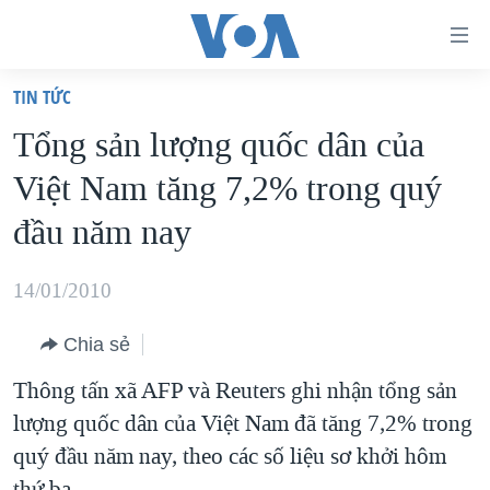
Đường
dẫn
TIN TỨC
truy
TRANG CHỦ
Tổng sản lượng quốc dân của
cập
VIỆT NAM
Việt Nam tăng 7,2% trong quý
Tới
HOA KỲ
nội
đầu năm nay
BIỂN ĐÔNG
dung
THẾ GIỚI
chính
14/01/2010
BLOG
Tới
Chia sẻ
điều
DIỄN ĐÀN
hướng
Thông tấn xã AFP và Reuters ghi nhận tổng sản
MỤC
chính
lượng quốc dân của Việt Nam đã tăng 7,2% trong
CHUYÊN ĐỀ
TỰ DO BÁO CHÍ
Đi
quý đầu năm nay, theo các số liệu sơ khởi hôm
HỌC TIẾNG ANH
VẠCH TRẦN TIN GIẢ
CHIẾN TRANH THƯƠNG MẠI CỦA MỸ: QUÁ KHỨ VÀ HIỆN
tới
thứ ba.