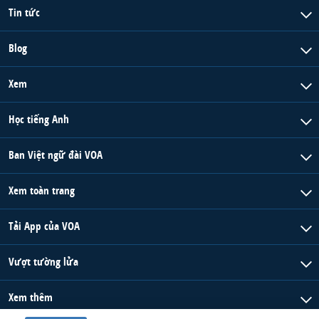
Tin tức
Blog
Xem
Học tiếng Anh
Ban Việt ngữ đài VOA
Xem toàn trang
Tải App của VOA
Vượt tường lửa
Xem thêm