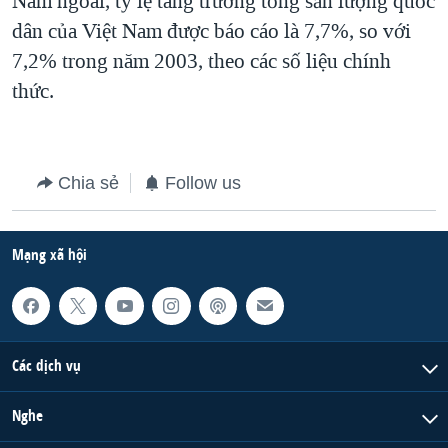
Năm ngoái, tỷ lệ tăng trưởng tổng sản lượng quốc
dân của Việt Nam được báo cáo là 7,7%, so với
QUAN HỆ VIỆT MỸ
7,2% trong năm 2003, theo các số liệu chính
thức.
Chia sẻ
Follow us
Mạng xã hội
Các dịch vụ
Nghe