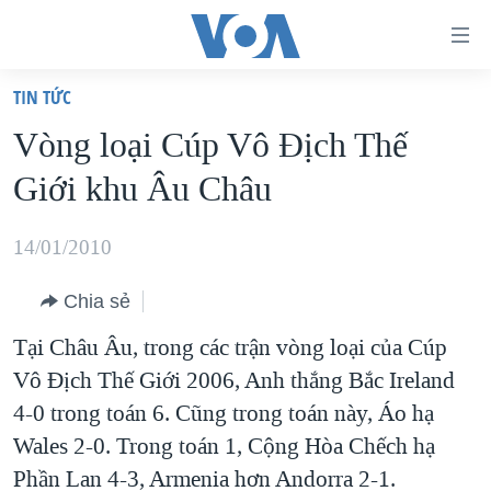
Đường
dẫn
TIN TỨC
truy
TRANG CHỦ
Vòng loại Cúp Vô Địch Thế
cập
VIỆT NAM
Giới khu Âu Châu
Tới
HOA KỲ
nội
BIỂN ĐÔNG
14/01/2010
dung
THẾ GIỚI
chính
Chia sẻ
BLOG
Tới
Tại Châu Âu, trong các trận vòng loại của Cúp
điều
DIỄN ĐÀN
Vô Địch Thế Giới 2006, Anh thắng Bắc Ireland
hướng
MỤC
4-0 trong toán 6. Cũng trong toán này, Áo hạ
chính
CHUYÊN ĐỀ
TỰ DO BÁO CHÍ
Wales 2-0. Trong toán 1, Cộng Hòa Chếch hạ
Đi
HỌC TIẾNG ANH
Phần Lan 4-3, Armenia hơn Andorra 2-1.
VẠCH TRẦN TIN GIẢ
CHIẾN TRANH THƯƠNG MẠI CỦA MỸ: QUÁ KHỨ VÀ HIỆN
tới