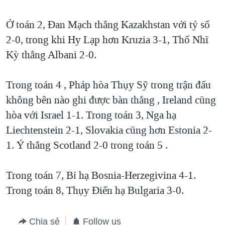
TẠI
VIDEO
"Tìm"
NGƯỜI VIỆT HẢI NGOẠI
HÀNH TRÌNH BẦU CỬ 2024
Ở toán 2, Đan Mạch thắng Kazakhstan với tỷ số
NGHE
ĐỜI SỐNG
2-0, trong khi Hy Lạp hơn Kruzia 3-1, Thổ Nhĩ
MỘT NĂM CHIẾN TRANH TẠI DẢI GAZA
KINH TẾ
Kỳ thắng Albani 2-0.
MẠNG XÃ HỘI
GIẢI MÃ VÀNH ĐAI & CON ĐƯỜNG
KHOA HỌC
NGÀY TỊ NẠN THẾ GIỚI
Trong toán 4 , Pháp hòa Thụy Sỹ trong trận đấu
SỨC KHOẺ
TRỊNH VĨNH BÌNH - NGƯỜI HẠ 'BÊN THẮNG CUỘC'
không bên nào ghi được bàn thắng , Ireland cũng
Ngôn ngữ khác
VĂN HOÁ
GROUND ZERO – XƯA VÀ NAY
hòa với Israel 1-1. Trong toán 3, Nga hạ
THỂ THAO
Liechtenstein 2-1, Slovakia cũng hơn Estonia 2-
CHI PHÍ CHIẾN TRANH AFGHANISTAN
GIÁO DỤC
1. Ý thắng Scotland 2-0 trong toán 5 .
CÁC GIÁ TRỊ CỘNG HÒA Ở VIỆT NAM
THƯỢNG ĐỈNH TRUMP-KIM TẠI VIỆT NAM
Trong toán 7, Bỉ hạ Bosnia-Herzegivina 4-1.
TRỊNH VĨNH BÌNH VS. CHÍNH PHỦ VIỆT NAM
Trong toán 8, Thụy Điển hạ Bulgaria 3-0.
NGƯ DÂN VIỆT VÀ LÀN SÓNG TRỘM HẢI SÂM
BÊN KIA QUỐC LỘ: TIẾNG VỌNG TỪ NÔNG THÔN MỸ
Chia sẻ
Follow us