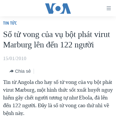
Đường
dẫn
TIN TỨC
truy
TRANG CHỦ
Số tử vong của vụ bột phát virut
cập
VIỆT NAM
Marburg lên đến 122 người
Tới
HOA KỲ
nội
BIỂN ĐÔNG
15/01/2010
dung
THẾ GIỚI
chính
Chia sẻ
BLOG
Tới
Tin từ Angola cho hay số tử vong của vụ bột phát
điều
DIỄN ĐÀN
virut Marburg, một hình thức sốt xuất huyết nguy
hướng
MỤC
hiểm gây chết người tương tự như Ebola, đã lên
chính
CHUYÊN ĐỀ
TỰ DO BÁO CHÍ
đến 122 người. Đây là số tử vong cao thứ nhì về
Đi
HỌC TIẾNG ANH
bệnh này.
VẠCH TRẦN TIN GIẢ
CHIẾN TRANH THƯƠNG MẠI CỦA MỸ: QUÁ KHỨ VÀ HIỆN
tới