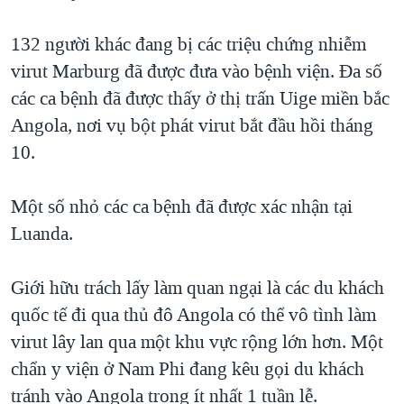
TẠI
VIDEO
"Tìm"
NGƯỜI VIỆT HẢI NGOẠI
HÀNH TRÌNH BẦU CỬ 2024
132 người khác đang bị các triệu chứng nhiễm
NGHE
ĐỜI SỐNG
virut Marburg đã được đưa vào bệnh viện. Đa số
MỘT NĂM CHIẾN TRANH TẠI DẢI GAZA
KINH TẾ
các ca bệnh đã được thấy ở thị trấn Uige miền bắc
MẠNG XÃ HỘI
GIẢI MÃ VÀNH ĐAI & CON ĐƯỜNG
KHOA HỌC
Angola, nơi vụ bột phát virut bắt đầu hồi tháng
NGÀY TỊ NẠN THẾ GIỚI
10.
SỨC KHOẺ
TRỊNH VĨNH BÌNH - NGƯỜI HẠ 'BÊN THẮNG CUỘC'
Ngôn ngữ khác
VĂN HOÁ
GROUND ZERO – XƯA VÀ NAY
Một số nhỏ các ca bệnh đã được xác nhận tại
THỂ THAO
Luanda.
CHI PHÍ CHIẾN TRANH AFGHANISTAN
GIÁO DỤC
CÁC GIÁ TRỊ CỘNG HÒA Ở VIỆT NAM
Giới hữu trách lấy làm quan ngại là các du khách
THƯỢNG ĐỈNH TRUMP-KIM TẠI VIỆT NAM
quốc tế đi qua thủ đô Angola có thể vô tình làm
TRỊNH VĨNH BÌNH VS. CHÍNH PHỦ VIỆT NAM
virut lây lan qua một khu vực rộng lớn hơn. Một
NGƯ DÂN VIỆT VÀ LÀN SÓNG TRỘM HẢI SÂM
chẩn y viện ở Nam Phi đang kêu gọi du khách
tránh vào Angola trong ít nhất 1 tuần lễ.
BÊN KIA QUỐC LỘ: TIẾNG VỌNG TỪ NÔNG THÔN MỸ