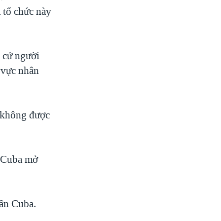
 tổ chức này
 cứ người
h vực nhân
ả không được
ủ Cuba mở
hân Cuba.