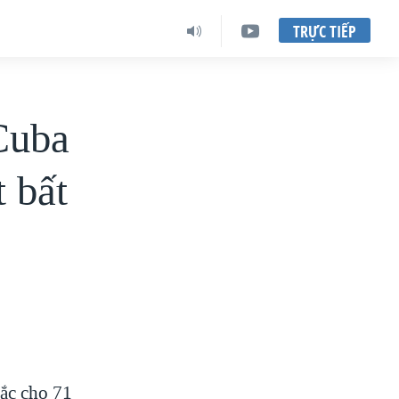
TRỰC TIẾP
Cuba
t bất
ắc cho 71