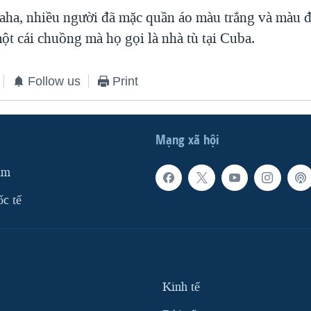
raha, nhiều người đã mặc quần áo màu trắng và màu đ
ột cái chuồng mà họ gọi là nhà tù tại Cuba.
Follow us
Print
Mạng xã hội
am
ốc tế
Kinh tế