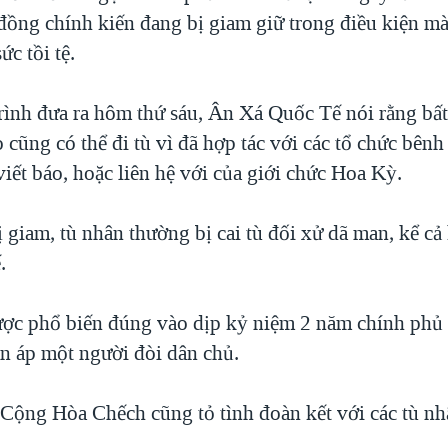
 đồng chính kiến đang bị giam giữ trong điều kiện mà
ức tồi tệ.
rình đưa ra hôm thứ sáu, Ân Xá Quốc Tế nói rằng bất
cũng có thể đi tù vì đã hợp tác với các tổ chức bên
iết báo, hoặc liên hệ với của giới chức Hoa Kỳ.
ị giam, tù nhân thường bị cai tù đối xử dã man, kể c
.
ược phổ biến đúng vào dịp kỷ niệm 2 năm chính ph
àn áp một người đòi dân chủ.
 Cộng Hòa Chếch cũng tỏ tình đoàn kết với các tù n