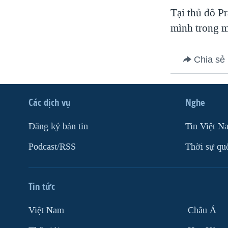
Tại thủ đô P
VIỆT NAM
mình trong m
NGƯ DÂN VIỆT VÀ LÀN SÓNG
TRỘM HẢI SÂM
BÊN KIA QUỐC LỘ: TIẾNG VỌNG
Chia sẻ
TỪ NÔNG THÔN MỸ
QUAN HỆ VIỆT MỸ
Các dịch vụ
Nghe
Ðăng ký bản tin
Tin Việt N
Podcast/RSS
Thời sự qu
Tin tức
Việt Nam
Châu Á