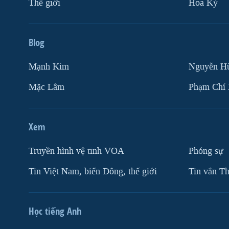
Thế giới
Hoa Kỳ
Blog
Mạnh Kim
Nguyễn H
Mặc Lâm
Phạm Chí
Xem
Truyền hình vệ tinh VOA
Phóng sự
Tin Việt Nam, biển Đông, thế giới
Tin vắn Th
Học tiếng Anh