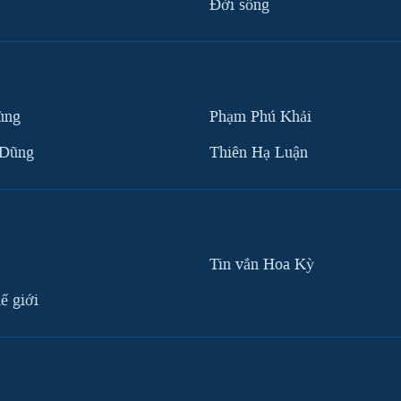
Ðời sống
ùng
Phạm Phú Khải
 Dũng
Thiên Hạ Luận
Tin vắn Hoa Kỳ
ế giới