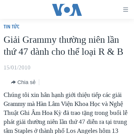
Đường
dẫn
TIN TỨC
truy
TRANG CHỦ
Giải Grammy thường niên lần
cập
VIỆT NAM
thứ 47 dành cho thể loại R & B
Tới
HOA KỲ
nội
BIỂN ĐÔNG
15/01/2010
dung
THẾ GIỚI
chính
Chia sẻ
BLOG
Tới
Chúng tôi xin hân hạnh giới thiệu tiếp các giải
điều
DIỄN ĐÀN
Grammy mà Hàn Lâm Viện Khoa Học và Nghệ
hướng
MỤC
Thuật Ghi Âm Hoa Kỳ đã trao tặng trong buổi lễ
chính
CHUYÊN ĐỀ
TỰ DO BÁO CHÍ
phát giải thường niên lần thứ 47 diễn ra tại trung
Đi
HỌC TIẾNG ANH
tâm Staples ở thành phố Los Angeles hôm 13
VẠCH TRẦN TIN GIẢ
CHIẾN TRANH THƯƠNG MẠI CỦA MỸ: QUÁ KHỨ VÀ HIỆN
tới