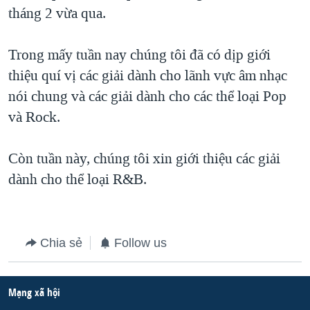
TẠI
tháng 2 vừa qua.
VIDEO
"Tìm"
NGƯỜI VIỆT HẢI NGOẠI
HÀNH TRÌNH BẦU CỬ 2024
NGHE
ĐỜI SỐNG
Trong mấy tuần nay chúng tôi đã có dịp giới
MỘT NĂM CHIẾN TRANH TẠI DẢI GAZA
KINH TẾ
thiệu quí vị các giải dành cho lãnh vực âm nhạc
MẠNG XÃ HỘI
GIẢI MÃ VÀNH ĐAI & CON ĐƯỜNG
KHOA HỌC
nói chung và các giải dành cho các thể loại Pop
NGÀY TỊ NẠN THẾ GIỚI
và Rock.
SỨC KHOẺ
TRỊNH VĨNH BÌNH - NGƯỜI HẠ 'BÊN THẮNG CUỘC'
Ngôn ngữ khác
VĂN HOÁ
GROUND ZERO – XƯA VÀ NAY
Còn tuần này, chúng tôi xin giới thiệu các giải
THỂ THAO
dành cho thể loại R&B.
CHI PHÍ CHIẾN TRANH AFGHANISTAN
GIÁO DỤC
CÁC GIÁ TRỊ CỘNG HÒA Ở VIỆT NAM
THƯỢNG ĐỈNH TRUMP-KIM TẠI VIỆT NAM
Chia sẻ
Follow us
TRỊNH VĨNH BÌNH VS. CHÍNH PHỦ VIỆT NAM
NGƯ DÂN VIỆT VÀ LÀN SÓNG TRỘM HẢI SÂM
Mạng xã hội
BÊN KIA QUỐC LỘ: TIẾNG VỌNG TỪ NÔNG THÔN MỸ