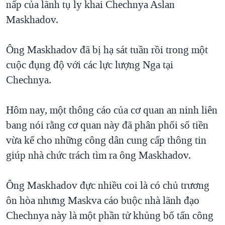
nấp của lãnh tụ ly khai Chechnya Aslan
TẠI
VIDEO
"Tìm"
NGƯỜI VIỆT HẢI NGOẠI
Maskhadov.
HÀNH TRÌNH BẦU CỬ 2024
NGHE
ĐỜI SỐNG
MỘT NĂM CHIẾN TRANH TẠI DẢI GAZA
Ông Maskhadov đã bị hạ sát tuần rồi trong một
KINH TẾ
MẠNG XÃ HỘI
GIẢI MÃ VÀNH ĐAI & CON ĐƯỜNG
cuộc đụng độ với các lực lượng Nga tại
KHOA HỌC
NGÀY TỊ NẠN THẾ GIỚI
Chechnya.
SỨC KHOẺ
TRỊNH VĨNH BÌNH - NGƯỜI HẠ 'BÊN THẮNG CUỘC'
Ngôn ngữ khác
VĂN HOÁ
Hôm nay, một thông cáo của cơ quan an ninh liên
GROUND ZERO – XƯA VÀ NAY
THỂ THAO
bang nói rằng cơ quan này đã phân phối số tiền
CHI PHÍ CHIẾN TRANH AFGHANISTAN
vừa kể cho những công dân cung cấp thông tin
GIÁO DỤC
CÁC GIÁ TRỊ CỘNG HÒA Ở VIỆT NAM
giúp nhà chức trách tìm ra ông Maskhadov.
THƯỢNG ĐỈNH TRUMP-KIM TẠI VIỆT NAM
Ông Maskhadov đực nhiều coi là có chủ trương
TRỊNH VĨNH BÌNH VS. CHÍNH PHỦ VIỆT NAM
ôn hòa nhưng Maskva cáo buộc nhà lãnh đạo
NGƯ DÂN VIỆT VÀ LÀN SÓNG TRỘM HẢI SÂM
Chechnya này là một phần tử khủng bố tấn công
BÊN KIA QUỐC LỘ: TIẾNG VỌNG TỪ NÔNG THÔN MỸ