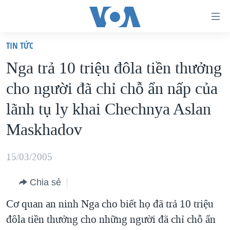
Đường
dẫn
TIN TỨC
truy
TRANG CHỦ
Nga trả 10 triệu đôla tiền thưởng
cập
VIỆT NAM
cho người đã chỉ chỗ ẩn nấp của
Tới
HOA KỲ
nội
lãnh tụ ly khai Chechnya Aslan
BIỂN ĐÔNG
dung
Maskhadov
THẾ GIỚI
chính
BLOG
Tới
15/03/2005
điều
DIỄN ĐÀN
hướng
Chia sẻ
MỤC
chính
Cơ quan an ninh Nga cho biết họ đã trả 10 triệu
CHUYÊN ĐỀ
TỰ DO BÁO CHÍ
Đi
đôla tiền thưởng cho những người đã chỉ chỗ ẩn
HỌC TIẾNG ANH
VẠCH TRẦN TIN GIẢ
CHIẾN TRANH THƯƠNG MẠI CỦA MỸ: QUÁ KHỨ VÀ HIỆN
tới