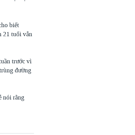
cho biết
n 21 tuổi vẫn
uần trước vì
m trùng đường
ễ nói rằng