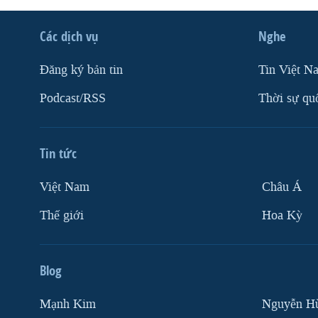
VIỆT NAM
Các dịch vụ
Nghe
NGƯ DÂN VIỆT VÀ LÀN SÓNG
TRỘM HẢI SÂM
Ðăng ký bản tin
Tin Việt N
BÊN KIA QUỐC LỘ: TIẾNG VỌNG
TỪ NÔNG THÔN MỸ
Podcast/RSS
Thời sự qu
QUAN HỆ VIỆT MỸ
Tin tức
Việt Nam
Châu Á
Thế giới
Hoa Kỳ
Blog
Mạnh Kim
Nguyễn H