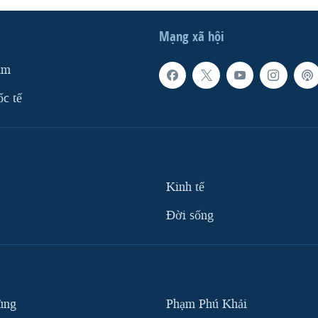
Mạng xã hội
am
ốc tế
Kinh tế
Ðời sống
ùng
Phạm Phú Khải