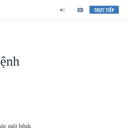
TRỰC TIẾP
bệnh
 sóc một bệnh