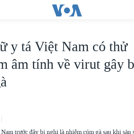
ữ y tá Việt Nam có thử
m âm tính về virut gây 
gà
t Nam trước đây bị nghi là nhiễm cúm gà sau khi săn