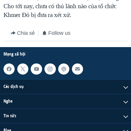
Cho tới nay, chưa có thủ lãnh nào của tổ chức
QUAN HỆ VIỆT MỸ
Khmer Đỏ bị đưa ra xét xử.
Chia sẻ
Follow us
Mạng xã hội
Các dịch vụ
Nghe
Tin tức
Blog