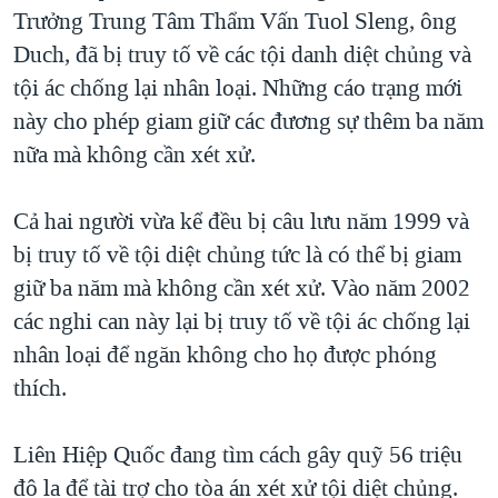
TẠI
Trưởng Trung Tâm Thẩm Vấn Tuol Sleng, ông
VIDEO
"Tìm"
NGƯỜI VIỆT HẢI NGOẠI
HÀNH TRÌNH BẦU CỬ 2024
Duch, đã bị truy tố về các tội danh diệt chủng và
NGHE
ĐỜI SỐNG
tội ác chống lại nhân loại. Những cáo trạng mới
MỘT NĂM CHIẾN TRANH TẠI DẢI GAZA
KINH TẾ
này cho phép giam giữ các đương sự thêm ba năm
MẠNG XÃ HỘI
GIẢI MÃ VÀNH ĐAI & CON ĐƯỜNG
KHOA HỌC
nữa mà không cần xét xử.
NGÀY TỊ NẠN THẾ GIỚI
SỨC KHOẺ
TRỊNH VĨNH BÌNH - NGƯỜI HẠ 'BÊN THẮNG CUỘC'
Cả hai người vừa kể đều bị câu lưu năm 1999 và
Ngôn ngữ khác
VĂN HOÁ
GROUND ZERO – XƯA VÀ NAY
bị truy tố về tội diệt chủng tức là có thể bị giam
THỂ THAO
giữ ba năm mà không cần xét xử. Vào năm 2002
CHI PHÍ CHIẾN TRANH AFGHANISTAN
GIÁO DỤC
các nghi can này lại bị truy tố về tội ác chống lại
CÁC GIÁ TRỊ CỘNG HÒA Ở VIỆT NAM
nhân loại để ngăn không cho họ được phóng
THƯỢNG ĐỈNH TRUMP-KIM TẠI VIỆT NAM
thích.
TRỊNH VĨNH BÌNH VS. CHÍNH PHỦ VIỆT NAM
NGƯ DÂN VIỆT VÀ LÀN SÓNG TRỘM HẢI SÂM
Liên Hiệp Quốc đang tìm cách gây quỹ 56 triệu
đô la để tài trợ cho tòa án xét xử tội diệt chủng.
BÊN KIA QUỐC LỘ: TIẾNG VỌNG TỪ NÔNG THÔN MỸ