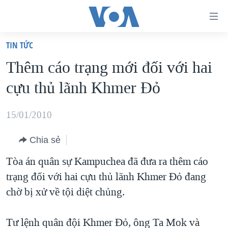
Đường
dẫn
TIN TỨC
truy
TRANG CHỦ
Thêm cáo trạng mới đối với hai
cập
VIỆT NAM
cựu thủ lãnh Khmer Đỏ
Tới
HOA KỲ
nội
BIỂN ĐÔNG
15/01/2010
dung
THẾ GIỚI
chính
Chia sẻ
BLOG
Tới
Tòa án quân sự Kampuchea đã đưa ra thêm cáo
điều
DIỄN ĐÀN
trạng đối với hai cựu thủ lãnh Khmer Đỏ đang
hướng
MỤC
chờ bị xử về tội diệt chủng.
chính
CHUYÊN ĐỀ
TỰ DO BÁO CHÍ
Đi
HỌC TIẾNG ANH
Tư lệnh quân đội Khmer Đỏ, ông Ta Mok và
VẠCH TRẦN TIN GIẢ
CHIẾN TRANH THƯƠNG MẠI CỦA MỸ: QUÁ KHỨ VÀ HIỆN
tới