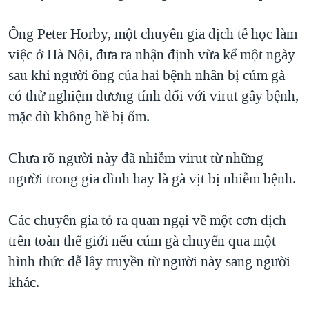
TẠI
VIDEO
"Tìm"
NGƯỜI VIỆT HẢI NGOẠI
HÀNH TRÌNH BẦU CỬ 2024
Ông Peter Horby, một chuyên gia dịch tễ học làm
NGHE
ĐỜI SỐNG
việc ở Hà Nội, đưa ra nhận định vừa kể một ngày
MỘT NĂM CHIẾN TRANH TẠI DẢI GAZA
KINH TẾ
sau khi người ông của hai bệnh nhân bị cúm gà
MẠNG XÃ HỘI
GIẢI MÃ VÀNH ĐAI & CON ĐƯỜNG
KHOA HỌC
có thử nghiệm dương tính đối với virut gây bệnh,
NGÀY TỊ NẠN THẾ GIỚI
mặc dù không hề bị ốm.
SỨC KHOẺ
TRỊNH VĨNH BÌNH - NGƯỜI HẠ 'BÊN THẮNG CUỘC'
Ngôn ngữ khác
VĂN HOÁ
GROUND ZERO – XƯA VÀ NAY
Chưa rõ người này đã nhiễm virut từ những
THỂ THAO
người trong gia đình hay là gà vịt bị nhiễm bệnh.
CHI PHÍ CHIẾN TRANH AFGHANISTAN
GIÁO DỤC
CÁC GIÁ TRỊ CỘNG HÒA Ở VIỆT NAM
Các chuyên gia tỏ ra quan ngại về một cơn dịch
THƯỢNG ĐỈNH TRUMP-KIM TẠI VIỆT NAM
trên toàn thế giới nếu cúm gà chuyển qua một
TRỊNH VĨNH BÌNH VS. CHÍNH PHỦ VIỆT NAM
hình thức dễ lây truyền từ người này sang người
NGƯ DÂN VIỆT VÀ LÀN SÓNG TRỘM HẢI SÂM
khác.
BÊN KIA QUỐC LỘ: TIẾNG VỌNG TỪ NÔNG THÔN MỸ