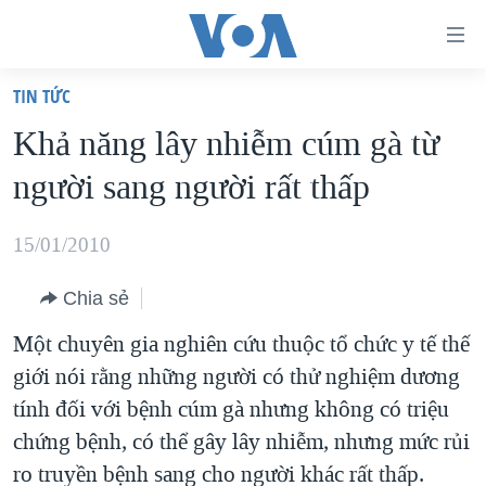
Đường
dẫn
TIN TỨC
truy
TRANG CHỦ
Khả năng lây nhiễm cúm gà từ
cập
VIỆT NAM
người sang người rất thấp
Tới
HOA KỲ
nội
BIỂN ĐÔNG
15/01/2010
dung
THẾ GIỚI
chính
Chia sẻ
BLOG
Tới
Một chuyên gia nghiên cứu thuộc tổ chức y tế thế
điều
DIỄN ĐÀN
giới nói rằng những người có thử nghiệm dương
hướng
MỤC
tính đối với bệnh cúm gà nhưng không có triệu
chính
CHUYÊN ĐỀ
TỰ DO BÁO CHÍ
chứng bệnh, có thể gây lây nhiễm, nhưng mức rủi
Đi
HỌC TIẾNG ANH
ro truyền bệnh sang cho người khác rất thấp.
VẠCH TRẦN TIN GIẢ
CHIẾN TRANH THƯƠNG MẠI CỦA MỸ: QUÁ KHỨ VÀ HIỆN
tới