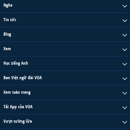
Nghe
Tin tức
Blog
Xem
Học tiếng Anh
Ban Việt ngữ đài VOA
Xem toàn trang
Tải App của VOA
Vượt tường lửa