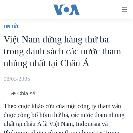
Đường
dẫn
TIN TỨC
truy
TRANG CHỦ
Việt Nam đứng hàng thứ ba
cập
VIỆT NAM
trong danh sách các nước tham
Tới
HOA KỲ
nội
nhũng nhất tại Châu Á
BIỂN ĐÔNG
dung
THẾ GIỚI
chính
08/03/2005
BLOG
Tới
Chia sẻ
điều
DIỄN ĐÀN
hướng
Theo cuộc khảo cứu của một công ty tham vấn
MỤC
chính
được công bố hôm thứ ba, các nước tham nhũng
CHUYÊN ĐỀ
TỰ DO BÁO CHÍ
Đi
nhất tại châu Á là Việt Nam, Indonesia và
HỌC TIẾNG ANH
VẠCH TRẦN TIN GIẢ
CHIẾN TRANH THƯƠNG MẠI CỦA MỸ: QUÁ KHỨ VÀ HIỆN
tới
Philippin, nhưng tệ nạn tham nhũng tại Trung