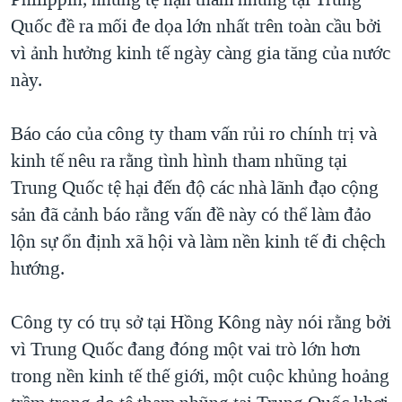
TẠI
VIDEO
"Tìm"
NGƯỜI VIỆT HẢI NGOẠI
Quốc đề ra mối đe dọa lớn nhất trên toàn cầu bởi
HÀNH TRÌNH BẦU CỬ 2024
NGHE
vì ảnh hưởng kinh tế ngày càng gia tăng của nước
ĐỜI SỐNG
MỘT NĂM CHIẾN TRANH TẠI DẢI GAZA
này.
KINH TẾ
MẠNG XÃ HỘI
GIẢI MÃ VÀNH ĐAI & CON ĐƯỜNG
KHOA HỌC
Báo cáo của công ty tham vấn rủi ro chính trị và
NGÀY TỊ NẠN THẾ GIỚI
SỨC KHOẺ
kinh tế nêu ra rằng tình hình tham nhũng tại
TRỊNH VĨNH BÌNH - NGƯỜI HẠ 'BÊN THẮNG CUỘC'
Ngôn ngữ khác
VĂN HOÁ
Trung Quốc tệ hại đến độ các nhà lãnh đạo cộng
GROUND ZERO – XƯA VÀ NAY
sản đã cảnh báo rằng vấn đề này có thể làm đảo
THỂ THAO
CHI PHÍ CHIẾN TRANH AFGHANISTAN
lộn sự ổn định xã hội và làm nền kinh tế đi chệch
GIÁO DỤC
hướng.
CÁC GIÁ TRỊ CỘNG HÒA Ở VIỆT NAM
THƯỢNG ĐỈNH TRUMP-KIM TẠI VIỆT NAM
Công ty có trụ sở tại Hồng Kông này nói rằng bởi
TRỊNH VĨNH BÌNH VS. CHÍNH PHỦ VIỆT NAM
vì Trung Quốc đang đóng một vai trò lớn hơn
NGƯ DÂN VIỆT VÀ LÀN SÓNG TRỘM HẢI SÂM
trong nền kinh tế thế giới, một cuộc khủng hoảng
BÊN KIA QUỐC LỘ: TIẾNG VỌNG TỪ NÔNG THÔN MỸ