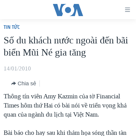
Đường
dẫn
TIN TỨC
truy
TRANG CHỦ
Số du khách nước ngoài đến bãi
cập
VIỆT NAM
biển Mũi Né gia tăng
Tới
HOA KỲ
nội
BIỂN ĐÔNG
14/01/2010
dung
THẾ GIỚI
chính
Chia sẻ
BLOG
Tới
Thông tín viên Amy Kazmin của tờ Financial
điều
DIỄN ĐÀN
Times hôm thứ Hai có bài nói về triển vọng khả
hướng
MỤC
quan của ngành du lịch tại Việt Nam.
chính
CHUYÊN ĐỀ
TỰ DO BÁO CHÍ
Đi
HỌC TIẾNG ANH
Bài báo cho hay sau khi thảm họa sóng thần tàn
VẠCH TRẦN TIN GIẢ
CHIẾN TRANH THƯƠNG MẠI CỦA MỸ: QUÁ KHỨ VÀ HIỆN
tới