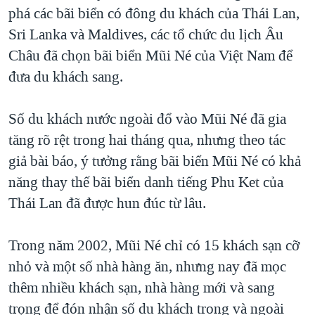
TẠI
phá các bãi biển có đông du khách của Thái Lan,
VIDEO
"Tìm"
NGƯỜI VIỆT HẢI NGOẠI
HÀNH TRÌNH BẦU CỬ 2024
Sri Lanka và Maldives, các tổ chức du lịch Âu
NGHE
ĐỜI SỐNG
Châu đã chọn bãi biển Mũi Né của Việt Nam để
MỘT NĂM CHIẾN TRANH TẠI DẢI GAZA
KINH TẾ
đưa du khách sang.
MẠNG XÃ HỘI
GIẢI MÃ VÀNH ĐAI & CON ĐƯỜNG
KHOA HỌC
NGÀY TỊ NẠN THẾ GIỚI
Số du khách nước ngoài đổ vào Mũi Né đã gia
SỨC KHOẺ
TRỊNH VĨNH BÌNH - NGƯỜI HẠ 'BÊN THẮNG CUỘC'
tăng rõ rệt trong hai tháng qua, nhưng theo tác
Ngôn ngữ khác
VĂN HOÁ
GROUND ZERO – XƯA VÀ NAY
giả bài báo, ý tưởng rằng bãi biển Mũi Né có khả
THỂ THAO
năng thay thế bãi biển danh tiếng Phu Ket của
CHI PHÍ CHIẾN TRANH AFGHANISTAN
GIÁO DỤC
Thái Lan đã được hun đúc từ lâu.
CÁC GIÁ TRỊ CỘNG HÒA Ở VIỆT NAM
THƯỢNG ĐỈNH TRUMP-KIM TẠI VIỆT NAM
Trong năm 2002, Mũi Né chỉ có 15 khách sạn cỡ
TRỊNH VĨNH BÌNH VS. CHÍNH PHỦ VIỆT NAM
nhỏ và một số nhà hàng ăn, nhưng nay đã mọc
NGƯ DÂN VIỆT VÀ LÀN SÓNG TRỘM HẢI SÂM
thêm nhiều khách sạn, nhà hàng mới và sang
trọng để đón nhận số du khách trong và ngoài
BÊN KIA QUỐC LỘ: TIẾNG VỌNG TỪ NÔNG THÔN MỸ