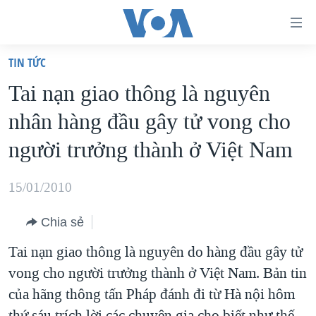
Đường
dẫn
TIN TỨC
truy
TRANG CHỦ
Tai nạn giao thông là nguyên
cập
VIỆT NAM
nhân hàng đầu gây tử vong cho
Tới
HOA KỲ
nội
người trưởng thành ở Việt Nam
BIỂN ĐÔNG
dung
THẾ GIỚI
chính
15/01/2010
BLOG
Tới
Chia sẻ
điều
DIỄN ĐÀN
hướng
Tai nạn giao thông là nguyên do hàng đầu gây tử
MỤC
chính
vong cho người trưởng thành ở Việt Nam. Bản tin
CHUYÊN ĐỀ
TỰ DO BÁO CHÍ
Đi
của hãng thông tấn Pháp đánh đi từ Hà nội hôm
HỌC TIẾNG ANH
VẠCH TRẦN TIN GIẢ
CHIẾN TRANH THƯƠNG MẠI CỦA MỸ: QUÁ KHỨ VÀ HIỆN
tới
thứ sáu trích lời các chuyên gia cho biết như thế