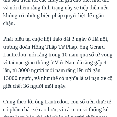
TẠI
VIDEO
"Tìm"
NGƯỜI VIỆT HẢI NGOẠI
và nói thêm rằng tình trạng này sẽ tiếp diễn nếu
HÀNH TRÌNH BẦU CỬ 2024
NGHE
không có những biện pháp quyết liệt để ngăn
ĐỜI SỐNG
MỘT NĂM CHIẾN TRANH TẠI DẢI GAZA
chận.
KINH TẾ
MẠNG XÃ HỘI
GIẢI MÃ VÀNH ĐAI & CON ĐƯỜNG
KHOA HỌC
Phát biểu tại cuộc hội thảo dài 2 ngày ở Hà nội,
NGÀY TỊ NẠN THẾ GIỚI
SỨC KHOẺ
trưởng đoàn Hồng Thập Tự Pháp, ông Gerard
TRỊNH VĨNH BÌNH - NGƯỜI HẠ 'BÊN THẮNG CUỘC'
Ngôn ngữ khác
VĂN HOÁ
Lautredou, nói rằng trong 10 năm qua số tử vong
GROUND ZERO – XƯA VÀ NAY
vì tai nạn giao thông ở Việt Nam đã tăng gấp 4
THỂ THAO
CHI PHÍ CHIẾN TRANH AFGHANISTAN
lần, từ 3000 người mỗi năm tăng lên tới gần
GIÁO DỤC
13000 người, và như thế có nghĩa là tai nạn xe cộ
CÁC GIÁ TRỊ CỘNG HÒA Ở VIỆT NAM
giết chết 36 người mỗi ngày.
THƯỢNG ĐỈNH TRUMP-KIM TẠI VIỆT NAM
TRỊNH VĨNH BÌNH VS. CHÍNH PHỦ VIỆT NAM
Cũng theo lời ông Lautredou, con số trên thực tế
NGƯ DÂN VIỆT VÀ LÀN SÓNG TRỘM HẢI SÂM
có phần chắc sẽ cao hơn, vì các con số thống kê
BÊN KIA QUỐC LỘ: TIẾNG VỌNG TỪ NÔNG THÔN MỸ