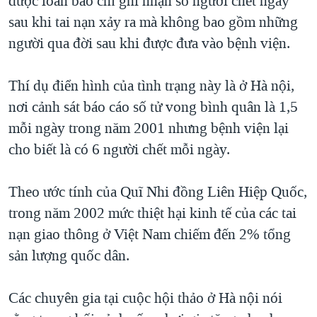
được loan báo chỉ ghi nhận số người chết ngay
sau khi tai nạn xảy ra mà không bao gồm những
QUAN HỆ VIỆT MỸ
người qua đời sau khi được đưa vào bệnh viện.
Thí dụ điển hình của tình trạng này là ở Hà nội,
nơi cảnh sát báo cáo số tử vong bình quân là 1,5
mỗi ngày trong năm 2001 nhưng bệnh viện lại
cho biết là có 6 người chết mỗi ngày.
Theo ước tính của Quĩ Nhi đồng Liên Hiệp Quốc,
trong năm 2002 mức thiệt hại kinh tế của các tai
nạn giao thông ở Việt Nam chiếm đến 2% tổng
sản lượng quốc dân.
Các chuyên gia tại cuộc hội thảo ở Hà nội nói