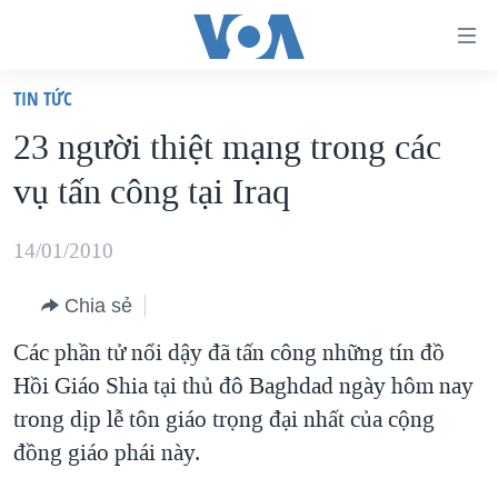
Đường
dẫn
TIN TỨC
truy
TRANG CHỦ
23 người thiệt mạng trong các
cập
VIỆT NAM
vụ tấn công tại Iraq
Tới
HOA KỲ
nội
BIỂN ĐÔNG
14/01/2010
dung
THẾ GIỚI
chính
Chia sẻ
BLOG
Tới
Các phần tử nổi dậy đã tấn công những tín đồ
điều
DIỄN ĐÀN
Hồi Giáo Shia tại thủ đô Baghdad ngày hôm nay
hướng
MỤC
trong dịp lễ tôn giáo trọng đại nhất của cộng
chính
CHUYÊN ĐỀ
TỰ DO BÁO CHÍ
đồng giáo phái này.
Đi
HỌC TIẾNG ANH
VẠCH TRẦN TIN GIẢ
CHIẾN TRANH THƯƠNG MẠI CỦA MỸ: QUÁ KHỨ VÀ HIỆN
tới