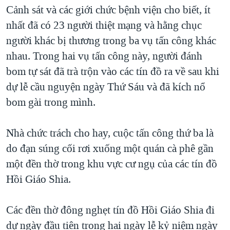
TẠI
Cảnh sát và các giới chức bệnh viện cho biết, ít
VIDEO
"Tìm"
NGƯỜI VIỆT HẢI NGOẠI
HÀNH TRÌNH BẦU CỬ 2024
nhất đã có 23 người thiệt mạng và hằng chục
NGHE
ĐỜI SỐNG
người khác bị thương trong ba vụ tấn công khác
MỘT NĂM CHIẾN TRANH TẠI DẢI GAZA
KINH TẾ
nhau. Trong hai vụ tấn công này, người đánh
MẠNG XÃ HỘI
GIẢI MÃ VÀNH ĐAI & CON ĐƯỜNG
KHOA HỌC
bom tự sát đã trà trộn vào các tín đồ ra về sau khi
NGÀY TỊ NẠN THẾ GIỚI
dự lễ cầu nguyện ngày Thứ Sáu và đã kích nổ
SỨC KHOẺ
TRỊNH VĨNH BÌNH - NGƯỜI HẠ 'BÊN THẮNG CUỘC'
bom gài trong mình.
Ngôn ngữ khác
VĂN HOÁ
GROUND ZERO – XƯA VÀ NAY
THỂ THAO
Nhà chức trách cho hay, cuộc tấn công thứ ba là
CHI PHÍ CHIẾN TRANH AFGHANISTAN
GIÁO DỤC
do đạn súng cối rơi xuống một quán cà phê gần
CÁC GIÁ TRỊ CỘNG HÒA Ở VIỆT NAM
một đền thờ trong khu vực cư ngụ của các tín đồ
THƯỢNG ĐỈNH TRUMP-KIM TẠI VIỆT NAM
Hồi Giáo Shia.
TRỊNH VĨNH BÌNH VS. CHÍNH PHỦ VIỆT NAM
NGƯ DÂN VIỆT VÀ LÀN SÓNG TRỘM HẢI SÂM
Các đền thờ đông nghẹt tín đồ Hồi Giáo Shia đi
dự ngày đầu tiên trong hai ngày lễ kỷ niệm ngày
BÊN KIA QUỐC LỘ: TIẾNG VỌNG TỪ NÔNG THÔN MỸ