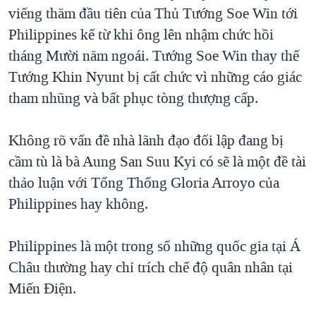
TẠI
viếng thăm đầu tiên của Thủ Tướng Soe Win tới
VIDEO
"Tìm"
NGƯỜI VIỆT HẢI NGOẠI
HÀNH TRÌNH BẦU CỬ 2024
Philippines kể từ khi ông lên nhậm chức hồi
NGHE
ĐỜI SỐNG
tháng Mười năm ngoái. Tướng Soe Win thay thế
MỘT NĂM CHIẾN TRANH TẠI DẢI GAZA
KINH TẾ
Tướng Khin Nyunt bị cất chức vì những cáo giác
MẠNG XÃ HỘI
GIẢI MÃ VÀNH ĐAI & CON ĐƯỜNG
KHOA HỌC
tham nhũng và bất phục tòng thượng cấp.
NGÀY TỊ NẠN THẾ GIỚI
SỨC KHOẺ
TRỊNH VĨNH BÌNH - NGƯỜI HẠ 'BÊN THẮNG CUỘC'
Không rõ vấn đề nhà lãnh đạo đối lập đang bị
Ngôn ngữ khác
VĂN HOÁ
GROUND ZERO – XƯA VÀ NAY
cầm tù là bà Aung San Suu Kyi có sẽ là một đề tài
THỂ THAO
thảo luận với Tổng Thống Gloria Arroyo của
CHI PHÍ CHIẾN TRANH AFGHANISTAN
GIÁO DỤC
Philippines hay không.
CÁC GIÁ TRỊ CỘNG HÒA Ở VIỆT NAM
THƯỢNG ĐỈNH TRUMP-KIM TẠI VIỆT NAM
Philippines là một trong số những quốc gia tại Á
TRỊNH VĨNH BÌNH VS. CHÍNH PHỦ VIỆT NAM
Châu thường hay chỉ trích chế độ quân nhân tại
NGƯ DÂN VIỆT VÀ LÀN SÓNG TRỘM HẢI SÂM
Miến Điện.
BÊN KIA QUỐC LỘ: TIẾNG VỌNG TỪ NÔNG THÔN MỸ