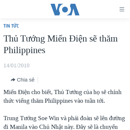
Đường
dẫn
TIN TỨC
truy
TRANG CHỦ
Thủ Tướng Miến Ðiện sẽ thăm
cập
VIỆT NAM
Philippines
Tới
HOA KỲ
nội
BIỂN ĐÔNG
14/01/2010
dung
THẾ GIỚI
chính
Chia sẻ
BLOG
Tới
Miến Điện cho biết, Thủ Tướng của họ sẽ chính
điều
DIỄN ĐÀN
thức viếng thăm Philippines vào tuần tới.
hướng
MỤC
chính
CHUYÊN ĐỀ
TỰ DO BÁO CHÍ
Trung Tướng Soe Win và phái đoàn sẽ lên đường
Đi
HỌC TIẾNG ANH
đi Manila vào Chủ Nhật này. Đây sẽ là chuyến
VẠCH TRẦN TIN GIẢ
CHIẾN TRANH THƯƠNG MẠI CỦA MỸ: QUÁ KHỨ VÀ HIỆN
tới