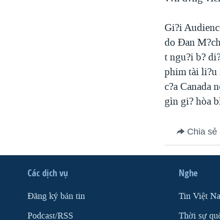
VIỆT NAM
Gi?i Audienc
NGƯ DÂN VIỆT VÀ LÀN SÓNG
TRỘM HẢI SÂM
do Ðan M?ch 
t ngu?i b? di
BÊN KIA QUỐC LỘ: TIẾNG VỌNG
TỪ NÔNG THÔN MỸ
phim tài li?
QUAN HỆ VIỆT MỸ
c?a Canada nó
gìn gi? hòa 
Chia sẻ
Các dịch vụ
Nghe
Ðăng ký bản tin
Tin Việt N
Podcast/RSS
Thời sự qu