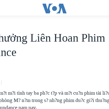
thưởng Liên Hoan Phim
ance
?t m?i tình tay ba ph?c t?p và m?t cu?n phim tài li?
phòng M? n?m trong s? nh?ng phim du?c gi?i thu?ng
undance nam nay.