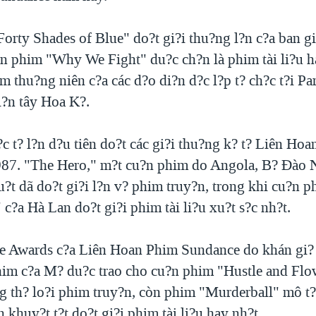
orty Shades of Blue" do?t gi?i thu?ng l?n c?a ban g
?n phim "Why We Fight" du?c ch?n là phim tài li?u ha
m thu?ng niên c?a các d?o di?n d?c l?p t? ch?c t?i Par
?n tây Hoa K?.
 t? l?n d?u tiên do?t các gi?i thu?ng k? t? Liên Hoa
87. "The Hero," m?t cu?n phim do Angola, B? Ðào 
u?t dã do?t gi?i l?n v? phim truy?n, trong khi cu?n 
c?a Hà Lan do?t gi?i phim tài li?u xu?t s?c nh?t.
e Awards c?a Liên Hoan Phim Sundance do khán gi?
im c?a M? du?c trao cho cu?n phim "Hustle and Flow
ng th? lo?i phim truy?n, còn phim "Murderball" mô 
 khuy?t t?t do?t gi?i phim tài li?u hay nh?t.