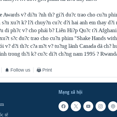
e Awards v? di?n ?nh th? gi?i du?c trao cho cu?n ph
s?n xu?t k? l?i chuy?n cu?c d?i hai anh em thay d?i 
?u di ph?c v? cho phái b? Liên Hi?p Qu?c t?i Afghanis
u xu?t s?c du?c trao cho cu?n phim "Shake Hands with
i v? d?i th?c c?a m?t v? tu?ng lãnh Canada dã ch? h
bình trong th?i k? cu?c di?t ch?ng nam 1995 ? Rwand
Follow us
Print
Mạng xã hội
am
ốc tế