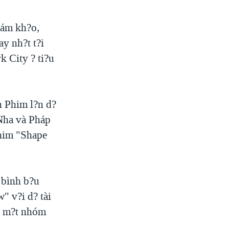
iám kh?o,
y nh?t t?i
k City ? ti?u
n Phim l?n d?
Nha và Pháp
phim "Shape
 bình b?u
" v?i d? tài
t? m?t nhóm