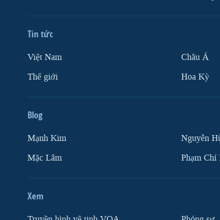
Tin tức
Việt Nam
Châu Á
Thế giới
Hoa Kỳ
Blog
Mạnh Kim
Nguyễn H
Mặc Lâm
Phạm Chí
Xem
Truyền hình vệ tinh VOA
Phóng sự