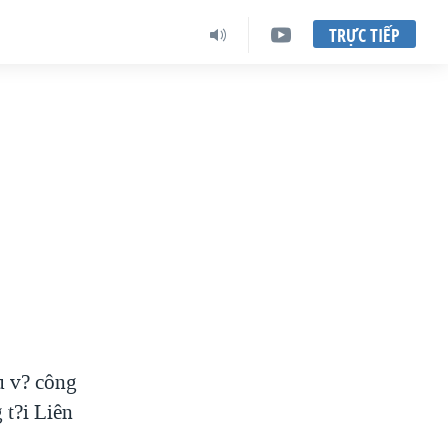
TRỰC TIẾP
u v? công
 t?i Liên