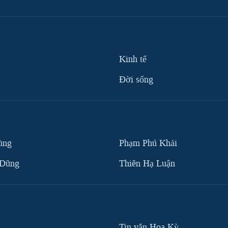
Kinh tế
Ðời sống
ùng
Phạm Phú Khải
 Dũng
Thiên Hạ Luận
Tin vắn Hoa Kỳ