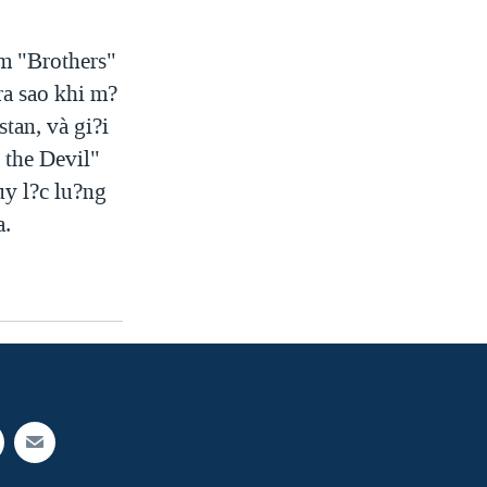
im "Brothers"
ra sao khi m?
tan, và gi?i
 the Devil"
uy l?c lu?ng
a.