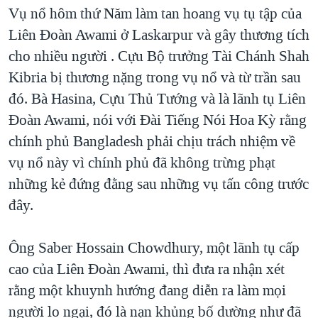
TẠI
Vụ nổ hôm thứ Năm làm tan hoang vụ tụ tập của
VIDEO
"Tìm"
NGƯỜI VIỆT HẢI NGOẠI
HÀNH TRÌNH BẦU CỬ 2024
Liên Đoàn Awami ở Laskarpur và gây thương tích
NGHE
ĐỜI SỐNG
cho nhiều người . Cựu Bộ trưởng Tài Chánh Shah
MỘT NĂM CHIẾN TRANH TẠI DẢI GAZA
KINH TẾ
Kibria bị thương nặng trong vụ nổ và từ trần sau
MẠNG XÃ HỘI
GIẢI MÃ VÀNH ĐAI & CON ĐƯỜNG
KHOA HỌC
đó. Bà Hasina, Cựu Thủ Tướng và là lãnh tụ Liên
NGÀY TỊ NẠN THẾ GIỚI
Đoàn Awami, nói với Đài Tiếng Nói Hoa Kỳ rằng
SỨC KHOẺ
TRỊNH VĨNH BÌNH - NGƯỜI HẠ 'BÊN THẮNG CUỘC'
chính phủ Bangladesh phải chịu trách nhiệm về
Ngôn ngữ khác
VĂN HOÁ
GROUND ZERO – XƯA VÀ NAY
vụ nổ này vì chính phủ đã không trừng phạt
THỂ THAO
những kẻ đứng đằng sau những vụ tấn công trước
CHI PHÍ CHIẾN TRANH AFGHANISTAN
GIÁO DỤC
đây.
CÁC GIÁ TRỊ CỘNG HÒA Ở VIỆT NAM
THƯỢNG ĐỈNH TRUMP-KIM TẠI VIỆT NAM
Ông Saber Hossain Chowdhury, một lãnh tụ cấp
TRỊNH VĨNH BÌNH VS. CHÍNH PHỦ VIỆT NAM
cao của Liên Đoàn Awami, thì đưa ra nhận xét
NGƯ DÂN VIỆT VÀ LÀN SÓNG TRỘM HẢI SÂM
rằng một khuynh hướng đang diễn ra làm mọi
người lo ngại, đó là nạn khủng bố dường như đã
BÊN KIA QUỐC LỘ: TIẾNG VỌNG TỪ NÔNG THÔN MỸ