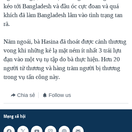
kéo tới Bangladesh và đầu óc cực đoan và quá
QUAN HỆ VIỆT MỸ
khích đã làm Bangladesh lâm vào tình trạng tan
rã.
Năm ngoái, bà Hasina đã thoát được cảnh thương
vong khi những kẻ lạ mặt ném ít nhất 3 trái lựu
đạn vào một vụ tụ tập do bà thực hiện. Hơn 20
người tử thương và hàng trăm người bị thương
trong vụ tấn công này.
Chia sẻ
Follow us
Mạng xã hội