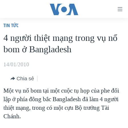
Đường
dẫn
TIN TỨC
truy
TRANG CHỦ
4 người thiệt mạng trong vụ nổ
cập
VIỆT NAM
bom ở Bangladesh
Tới
HOA KỲ
nội
BIỂN ĐÔNG
14/01/2010
dung
THẾ GIỚI
chính
Chia sẻ
BLOG
Tới
Một vụ nổ bom tại một cuộc tụ họp của phe đối
điều
DIỄN ĐÀN
lập ở phía đông bắc Bangladesh đã làm 4 người
hướng
MỤC
thiệt mạng, trong có một cựu Bộ trưởng Tài
chính
CHUYÊN ĐỀ
TỰ DO BÁO CHÍ
Chánh.
Đi
HỌC TIẾNG ANH
VẠCH TRẦN TIN GIẢ
CHIẾN TRANH THƯƠNG MẠI CỦA MỸ: QUÁ KHỨ VÀ HIỆN
tới