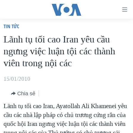
Đường
dẫn
TIN TỨC
truy
TRANG CHỦ
Lãnh tụ tối cao Iran yêu cầu
cập
VIỆT NAM
ngưng việc luận tội các thành
Tới
HOA KỲ
nội
viên trong nội các
BIỂN ĐÔNG
dung
THẾ GIỚI
chính
15/01/2010
BLOG
Tới
Chia sẻ
điều
DIỄN ĐÀN
hướng
Lãnh tụ tối cao Iran, Ayatollah Ali Khamenei yêu
MỤC
chính
cầu các nhà lập pháp có chủ trương cứng rắn của
CHUYÊN ĐỀ
TỰ DO BÁO CHÍ
Đi
quốc hội Iran ngưng việc luận tội các thành viên
HỌC TIẾNG ANH
VẠCH TRẦN TIN GIẢ
CHIẾN TRANH THƯƠNG MẠI CỦA MỸ: QUÁ KHỨ VÀ HIỆN
tới
trong nội các của Thủ tướng có chủ trương cải