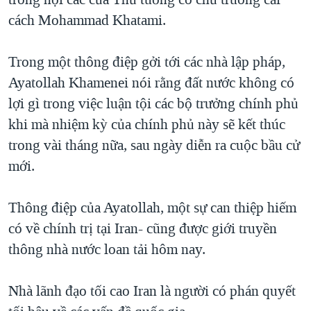
TẠI
VIDEO
"Tìm"
NGƯỜI VIỆT HẢI NGOẠI
cách Mohammad Khatami.
HÀNH TRÌNH BẦU CỬ 2024
NGHE
ĐỜI SỐNG
MỘT NĂM CHIẾN TRANH TẠI DẢI GAZA
Trong một thông điệp gởi tới các nhà lập pháp,
KINH TẾ
MẠNG XÃ HỘI
Ayatollah Khamenei nói rằng đất nước không có
GIẢI MÃ VÀNH ĐAI & CON ĐƯỜNG
KHOA HỌC
lợi gì trong việc luận tội các bộ trưởng chính phủ
NGÀY TỊ NẠN THẾ GIỚI
SỨC KHOẺ
khi mà nhiệm kỳ của chính phủ này sẽ kết thúc
TRỊNH VĨNH BÌNH - NGƯỜI HẠ 'BÊN THẮNG CUỘC'
Ngôn ngữ khác
VĂN HOÁ
trong vài tháng nữa, sau ngày diễn ra cuộc bầu cử
GROUND ZERO – XƯA VÀ NAY
mới.
THỂ THAO
CHI PHÍ CHIẾN TRANH AFGHANISTAN
GIÁO DỤC
Thông điệp của Ayatollah, một sự can thiệp hiếm
CÁC GIÁ TRỊ CỘNG HÒA Ở VIỆT NAM
có về chính trị tại Iran- cũng được giới truyền
THƯỢNG ĐỈNH TRUMP-KIM TẠI VIỆT NAM
thông nhà nước loan tải hôm nay.
TRỊNH VĨNH BÌNH VS. CHÍNH PHỦ VIỆT NAM
NGƯ DÂN VIỆT VÀ LÀN SÓNG TRỘM HẢI SÂM
Nhà lãnh đạo tối cao Iran là người có phán quyết
BÊN KIA QUỐC LỘ: TIẾNG VỌNG TỪ NÔNG THÔN MỸ