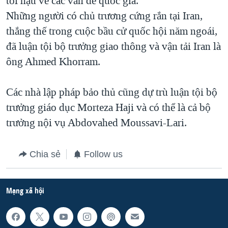
tối hậu về các vấn đề quốc gia.
Những người có chủ trương cứng rắn tại Iran,
QUAN HỆ VIỆT MỸ
thắng thế trong cuộc bầu cử quốc hội năm ngoái,
đã luận tội bộ trưởng giao thông và vận tải Iran là
ông Ahmed Khorram.
Các nhà lập pháp bảo thủ cũng dự trù luận tội bộ
trưởng giáo dục Morteza Haji và có thể là cả bộ
trưởng nội vụ Abdovahed Moussavi-Lari.
Chia sẻ
Follow us
Mạng xã hội