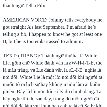
thành ngữ Tell a Fib:
AMERICAN VOICE: Johnny tells everybody he
got straight A’s last September. I’m afraid he’s
telling a fib. I happen to know he got at least one
B, but he is too embarrassed to admit it.
TEXT: (TRANG): Thành ngữ thứ hai là White
Lie, gồm chữ White đánh vần la øW-H-I-T-E, tức
là màu trắng, và Lie đánh vần la øL-I-E, nghĩa là
nói dối. White Lie là một lời nói dối khi người ta
muốn tỏ ra lịch sự hay không muốn làm ai buồn
phiền. Đây là lời nói dối có lý do chính đáng. Ta
hãy nghe thí dụ sau đây, trong đó một người đã
nói dối để làm vui lòng bạn anh ta là cô Sally khi