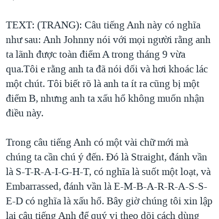
QUAN HỆ VIỆT MỸ
TEXT: (TRANG): Câu tiếng Anh này có nghĩa
như sau: Anh Johnny nói với mọi người rằng anh
ta lãnh được toàn điểm A trong tháng 9 vừa
qua.Tôi e rằng anh ta đã nói dối và hơi khoác lác
một chút. Tôi biết rõ là anh ta ít ra cũng bị một
điểm B, nhưng anh ta xấu hổ không muốn nhận
điều này.
Trong câu tiếng Anh có một vài chữ mới mà
chúng ta cần chú ý đến. Đó là Straight, đánh vần
là S-T-R-A-I-G-H-T, có nghĩa là suốt một loạt, và
Embarrassed, đánh vần là E-M-B-A-R-R-A-S-S-
E-D có nghĩa là xấu hổ. Bây giờ chúng tôi xin lập
lại câu tiếng Anh để quý vị theo dõi cách dùng