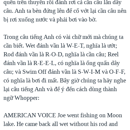
quên trên thuyền rồi đánh rơi cả cần câu lẫn dây
câu. Anh ta bèn đứng lên để cố vớt lại cần câu nên
bị rơi xuống nước và phải bơi vào bờ.
Trong câu tiếng Anh có vài chữ mới mà chúng ta
cần biết. Wet đánh vần là W-E-T, nghĩa là ướt;
Rod đánh vần là R-O-D, nghĩa là cần câu; Reel
đánh vần là R-E-E-L, có nghĩa là ống quấn dây
câu; và Swim Off đánh vần là S-W-I-M và O-F-F,
có nghĩa là bơi đi mất. Bây giờ chúng ta hãy nghe
lại câu tiếng Anh và để ý đến cách dùng thành
ngữ Whopper:
AMERICAN VOICE Joe went fishing on Moon
lake. He came back all wet without his rod and