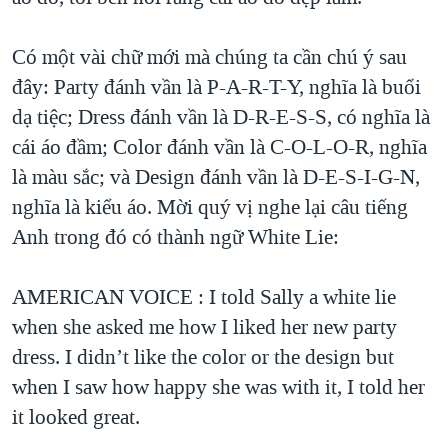
Có một vài chữ mới mà chúng ta cần chú ý sau
đây: Party đánh vần là P-A-R-T-Y, nghĩa là buổi
dạ tiệc; Dress đánh vần là D-R-E-S-S, có nghĩa là
cái áo đầm; Color đánh vần là C-O-L-O-R, nghĩa
là màu sắc; và Design đánh vần là D-E-S-I-G-N,
nghĩa là kiểu áo. Mời quý vị nghe lại câu tiếng
Anh trong đó có thành ngữ White Lie:
AMERICAN VOICE : I told Sally a white lie
when she asked me how I liked her new party
dress. I didn’t like the color or the design but
when I saw how happy she was with it, I told her
it looked great.