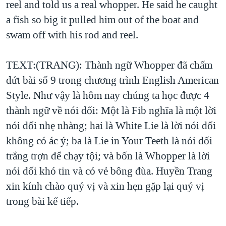
reel and told us a real whopper. He said he caught
a fish so big it pulled him out of the boat and
swam off with his rod and reel.
TEXT:(TRANG): Thành ngữ Whopper đã chấm
dứt bài số 9 trong chương trình English American
Style. Như vậy là hôm nay chúng ta học được 4
thành ngữ về nói dối: Một là Fib nghĩa là một lời
nói dối nhẹ nhàng; hai là White Lie là lời nói dối
không có ác ý; ba là Lie in Your Teeth là nói dối
trắng trợn để chạy tội; và bốn là Whopper là lời
nói dối khó tin và có vẻ bông đùa. Huyền Trang
xin kính chào quý vị và xin hẹn gặp lại quý vị
trong bài kế tiếp.