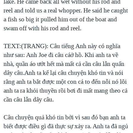
lake. He came back all wet without his rod and
reel and told us a real whopper. He said he caught
a fish so big it pulled him out of the boat and
swam off with his rod and reel.
TEXT:(TRANG): Câu tiếng Anh này có nghĩa
như sau: Anh Joe đi câu cáở hồ. Khi anh ta về
nhà, quần áo ướt hết mà mất cả cần câu lẫn quấn
dây câu.Anh ta kể lại câu chuyện khó tin và nói
rằng anh ta bắt được một con cá to đến nỗi nó lôi
anh ta ra khỏi thuyền rồi bơi đi mất mang theo cả
cần câu lẫn dây câu.
Câu chuyện quả khó tin bởi vì sau đó bạn anh ta
biết được điều gì đã thực sự xảy ra. Anh ta đã ngủ