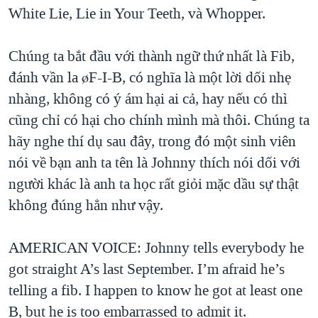
TẠI
White Lie, Lie in Your Teeth, và Whopper.
VIDEO
"Tìm"
NGƯỜI VIỆT HẢI NGOẠI
HÀNH TRÌNH BẦU CỬ 2024
NGHE
ĐỜI SỐNG
Chúng ta bắt đầu với thành ngữ thứ nhất là Fib,
MỘT NĂM CHIẾN TRANH TẠI DẢI GAZA
KINH TẾ
đánh vần la øF-I-B, có nghĩa là một lời dối nhẹ
MẠNG XÃ HỘI
GIẢI MÃ VÀNH ĐAI & CON ĐƯỜNG
KHOA HỌC
nhàng, không có ý ám hại ai cả, hay nếu có thì
NGÀY TỊ NẠN THẾ GIỚI
cũng chỉ có hại cho chính mình mà thôi. Chúng ta
SỨC KHOẺ
TRỊNH VĨNH BÌNH - NGƯỜI HẠ 'BÊN THẮNG CUỘC'
hãy nghe thí dụ sau đây, trong đó một sinh viên
Ngôn ngữ khác
VĂN HOÁ
GROUND ZERO – XƯA VÀ NAY
nói về bạn anh ta tên là Johnny thích nói dối với
THỂ THAO
người khác là anh ta học rất giỏi mặc dầu sự thật
CHI PHÍ CHIẾN TRANH AFGHANISTAN
GIÁO DỤC
không đúng hẳn như vậy.
CÁC GIÁ TRỊ CỘNG HÒA Ở VIỆT NAM
THƯỢNG ĐỈNH TRUMP-KIM TẠI VIỆT NAM
AMERICAN VOICE: Johnny tells everybody he
TRỊNH VĨNH BÌNH VS. CHÍNH PHỦ VIỆT NAM
got straight A’s last September. I’m afraid he’s
NGƯ DÂN VIỆT VÀ LÀN SÓNG TRỘM HẢI SÂM
telling a fib. I happen to know he got at least one
B, but he is too embarrassed to admit it.
BÊN KIA QUỐC LỘ: TIẾNG VỌNG TỪ NÔNG THÔN MỸ