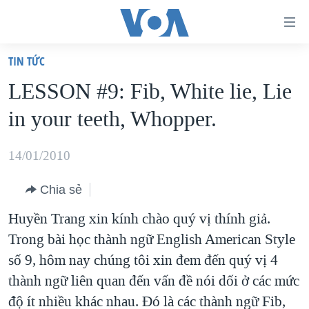
Đường
dẫn
TIN TỨC
truy
TRANG CHỦ
LESSON #9: Fib, White lie, Lie
cập
VIỆT NAM
in your teeth, Whopper.
Tới
HOA KỲ
nội
BIỂN ĐÔNG
14/01/2010
dung
THẾ GIỚI
chính
Chia sẻ
BLOG
Tới
Huyền Trang xin kính chào quý vị thính giả.
điều
DIỄN ĐÀN
Trong bài học thành ngữ English American Style
hướng
MỤC
số 9, hôm nay chúng tôi xin đem đến quý vị 4
chính
CHUYÊN ĐỀ
TỰ DO BÁO CHÍ
thành ngữ liên quan đến vấn đề nói dối ở các mức
Đi
HỌC TIẾNG ANH
độ ít nhiều khác nhau. Đó là các thành ngữ Fib,
VẠCH TRẦN TIN GIẢ
CHIẾN TRANH THƯƠNG MẠI CỦA MỸ: QUÁ KHỨ VÀ HIỆN
tới