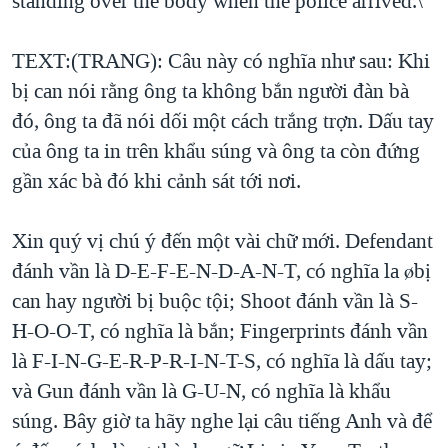
standing over the body when the police arrived.\
TEXT:(TRANG): Câu này có nghĩa như sau: Khi
bị can nói rằng ông ta không bắn người đàn bà
đó, ông ta đã nói dối một cách trắng trợn. Dấu tay
của ông ta in trên khẩu súng và ông ta còn đứng
gần xác bà đó khi cảnh sát tới nơi.
Xin quý vị chú ý đến một vài chữ mới. Defendant
đánh vần là D-E-F-E-N-D-A-N-T, có nghĩa la øbị
can hay người bị buộc tội; Shoot đánh vần là S-
H-O-O-T, có nghĩa là bắn; Fingerprints đánh vần
là F-I-N-G-E-R-P-R-I-N-T-S, có nghĩa là dấu tay;
và Gun đánh vần là G-U-N, có nghĩa là khẩu
súng. Bây giờ ta hãy nghe lại câu tiếng Anh và để