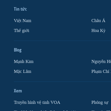
VIỆT NAM
Tin tức
NGƯ DÂN VIỆT VÀ LÀN SÓNG
TRỘM HẢI SÂM
Việt Nam
Châu Á
BÊN KIA QUỐC LỘ: TIẾNG VỌNG
Thế giới
Hoa Kỳ
TỪ NÔNG THÔN MỸ
QUAN HỆ VIỆT MỸ
Blog
Mạnh Kim
Nguyễn H
Mặc Lâm
Phạm Chí
Xem
Truyền hình vệ tinh VOA
Phóng sự