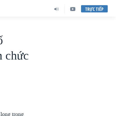
TRỰC TIẾP
ố
m chức
 long trọng