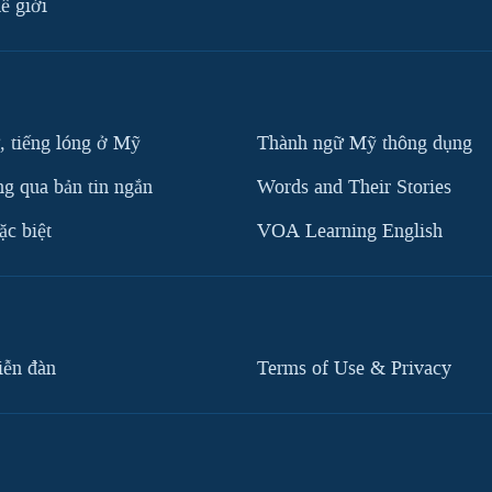
ế giới
, tiếng lóng ở Mỹ
Thành ngữ Mỹ thông dụng
g qua bản tin ngắn
Words and Their Stories
c biệt
VOA Learning English
iễn đàn
Terms of Use & Privacy