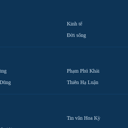
Kinh tế
Ðời sống
ùng
Phạm Phú Khải
 Dũng
Thiên Hạ Luận
Tin vắn Hoa Kỳ