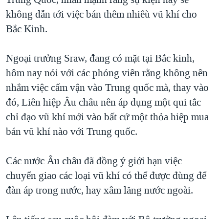
TẠI
VIDEO
"Tìm"
NGƯỜI VIỆT HẢI NGOẠI
không dẫn tới việc bán thêm nhiêù vũ khí cho
HÀNH TRÌNH BẦU CỬ 2024
NGHE
Bắc Kinh.
ĐỜI SỐNG
MỘT NĂM CHIẾN TRANH TẠI DẢI GAZA
KINH TẾ
MẠNG XÃ HỘI
Ngoại trưởng Sraw, đang có mặt tại Bắc kinh,
GIẢI MÃ VÀNH ĐAI & CON ĐƯỜNG
KHOA HỌC
hôm nay nói với các phóng viên rằng không nên
NGÀY TỊ NẠN THẾ GIỚI
SỨC KHOẺ
nhắm việc cấm vận vào Trung quốc mà, thay vào
TRỊNH VĨNH BÌNH - NGƯỜI HẠ 'BÊN THẮNG CUỘC'
Ngôn ngữ khác
VĂN HOÁ
đó, Liên hiệp Âu châu nên áp dụng một qui tắc
GROUND ZERO – XƯA VÀ NAY
chỉ đạo vũ khí mới vào bất cứ một thỏa hiệp mua
THỂ THAO
CHI PHÍ CHIẾN TRANH AFGHANISTAN
bán vũ khí nào với Trung quốc.
GIÁO DỤC
CÁC GIÁ TRỊ CỘNG HÒA Ở VIỆT NAM
Các nước Âu châu đã đồng ý giới hạn việc
THƯỢNG ĐỈNH TRUMP-KIM TẠI VIỆT NAM
chuyển giao các loại vũ khí có thể được đùng để
TRỊNH VĨNH BÌNH VS. CHÍNH PHỦ VIỆT NAM
đàn áp trong nước, hay xâm lăng nước ngoài.
NGƯ DÂN VIỆT VÀ LÀN SÓNG TRỘM HẢI SÂM
BÊN KIA QUỐC LỘ: TIẾNG VỌNG TỪ NÔNG THÔN MỸ