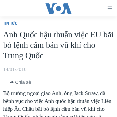
Đường
dẫn
TIN TỨC
truy
TRANG CHỦ
Anh Quốc hậu thuẫn việc EU bãi
cập
VIỆT NAM
bỏ lệnh cấm bán vũ khí cho
Tới
HOA KỲ
nội
Trung Quốc
BIỂN ĐÔNG
dung
THẾ GIỚI
chính
14/01/2010
BLOG
Tới
Chia sẻ
điều
DIỄN ĐÀN
hướng
Bộ trưởng ngoại giao Anh, ông Jack Straw, đã
MỤC
chính
bênh vực cho việc Anh quốc hậu thuẫn việc Liên
CHUYÊN ĐỀ
TỰ DO BÁO CHÍ
Đi
hiệp Âu Châu bãi bỏ lệnh cấm bán vũ khí cho
HỌC TIẾNG ANH
VẠCH TRẦN TIN GIẢ
CHIẾN TRANH THƯƠNG MẠI CỦA MỸ: QUÁ KHỨ VÀ HIỆN
tới
Trung Quốc, nhấn mạnh rằng sự kiện này sẽ