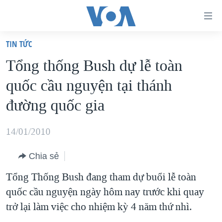
Đường
dẫn
TIN TỨC
truy
TRANG CHỦ
Tổng thống Bush dự lễ toàn
cập
VIỆT NAM
quốc cầu nguyện tại thánh
Tới
HOA KỲ
nội
đường quốc gia
BIỂN ĐÔNG
dung
THẾ GIỚI
chính
14/01/2010
BLOG
Tới
Chia sẻ
điều
DIỄN ĐÀN
hướng
Tổng Thống Bush đang tham dự buổi lễ toàn
MỤC
chính
quốc cầu nguyện ngày hôm nay trước khi quay
CHUYÊN ĐỀ
TỰ DO BÁO CHÍ
Đi
trở lại làm việc cho nhiệm kỳ 4 năm thứ nhì.
HỌC TIẾNG ANH
VẠCH TRẦN TIN GIẢ
CHIẾN TRANH THƯƠNG MẠI CỦA MỸ: QUÁ KHỨ VÀ HIỆN
tới