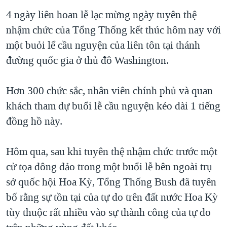
TẠI
VIDEO
"Tìm"
NGƯỜI VIỆT HẢI NGOẠI
4 ngày liên hoan lễ lạc mừng ngày tuyên thệ
HÀNH TRÌNH BẦU CỬ 2024
NGHE
nhậm chức của Tổng Thống kết thúc hôm nay với
ĐỜI SỐNG
MỘT NĂM CHIẾN TRANH TẠI DẢI GAZA
một buỏi lể cầu nguyện của liên tôn tại thánh
KINH TẾ
MẠNG XÃ HỘI
đường quốc gia ở thủ đô Washington.
GIẢI MÃ VÀNH ĐAI & CON ĐƯỜNG
KHOA HỌC
NGÀY TỊ NẠN THẾ GIỚI
SỨC KHOẺ
Hơn 300 chức sắc, nhân viên chính phủ và quan
TRỊNH VĨNH BÌNH - NGƯỜI HẠ 'BÊN THẮNG CUỘC'
Ngôn ngữ khác
VĂN HOÁ
khách tham dự buổi lễ cầu nguyện kéo dài 1 tiếng
GROUND ZERO – XƯA VÀ NAY
đồng hồ này.
THỂ THAO
CHI PHÍ CHIẾN TRANH AFGHANISTAN
GIÁO DỤC
Hôm qua, sau khi tuyên thệ nhậm chức trước một
CÁC GIÁ TRỊ CỘNG HÒA Ở VIỆT NAM
cử tọa đông đảo trong một buổi lễ bên ngoài trụ
THƯỢNG ĐỈNH TRUMP-KIM TẠI VIỆT NAM
sở quốc hội Hoa Kỳ, Tổng Thống Bush đã tuyên
TRỊNH VĨNH BÌNH VS. CHÍNH PHỦ VIỆT NAM
bố rằng sự tồn tại của tự do trên đất nước Hoa Kỳ
NGƯ DÂN VIỆT VÀ LÀN SÓNG TRỘM HẢI SÂM
tùy thuộc rất nhiều vào sự thành công của tự do
BÊN KIA QUỐC LỘ: TIẾNG VỌNG TỪ NÔNG THÔN MỸ