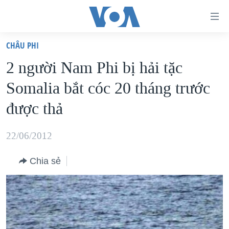
Đường
dẫn
CHÂU PHI
truy
TRANG CHỦ
2 người Nam Phi bị hải tặc
cập
VIỆT NAM
Somalia bắt cóc 20 tháng trước
Tới
HOA KỲ
nội
được thả
BIỂN ĐÔNG
dung
THẾ GIỚI
chính
22/06/2012
BLOG
Tới
Chia sẻ
điều
DIỄN ĐÀN
hướng
MỤC
chính
CHUYÊN ĐỀ
TỰ DO BÁO CHÍ
Đi
HỌC TIẾNG ANH
VẠCH TRẦN TIN GIẢ
CHIẾN TRANH THƯƠNG MẠI CỦA MỸ: QUÁ KHỨ VÀ HIỆN
tới