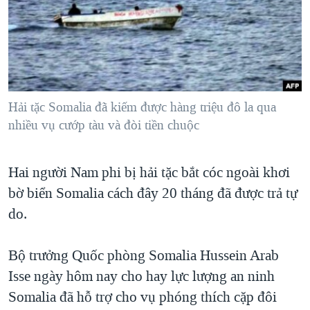
TẠI
VIDEO
"Tìm"
NGƯỜI VIỆT HẢI NGOẠI
HÀNH TRÌNH BẦU CỬ 2024
NGHE
ĐỜI SỐNG
MỘT NĂM CHIẾN TRANH TẠI DẢI GAZA
KINH TẾ
MẠNG XÃ HỘI
GIẢI MÃ VÀNH ĐAI & CON ĐƯỜNG
KHOA HỌC
NGÀY TỊ NẠN THẾ GIỚI
Hải tặc Somalia đã kiếm được hàng triệu đô la qua
SỨC KHOẺ
nhiều vụ cướp tàu và đòi tiền chuộc
TRỊNH VĨNH BÌNH - NGƯỜI HẠ 'BÊN THẮNG CUỘC'
Ngôn ngữ khác
VĂN HOÁ
GROUND ZERO – XƯA VÀ NAY
THỂ THAO
Hai người Nam phi bị hải tặc bắt cóc ngoài khơi
CHI PHÍ CHIẾN TRANH AFGHANISTAN
GIÁO DỤC
bờ biển Somalia cách đây 20 tháng đã được trả tự
CÁC GIÁ TRỊ CỘNG HÒA Ở VIỆT NAM
do.
THƯỢNG ĐỈNH TRUMP-KIM TẠI VIỆT NAM
Bộ trưởng Quốc phòng Somalia Hussein Arab
TRỊNH VĨNH BÌNH VS. CHÍNH PHỦ VIỆT NAM
Isse ngày hôm nay cho hay lực lượng an ninh
NGƯ DÂN VIỆT VÀ LÀN SÓNG TRỘM HẢI SÂM
Somalia đã hỗ trợ cho vụ phóng thích cặp đôi
BÊN KIA QUỐC LỘ: TIẾNG VỌNG TỪ NÔNG THÔN MỸ