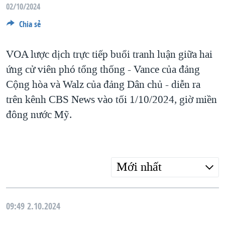
TẠI
02/10/2024
VIDEO
"Tìm"
NGƯỜI VIỆT HẢI NGOẠI
HÀNH TRÌNH BẦU CỬ 2024
Chia sẻ
NGHE
ĐỜI SỐNG
MỘT NĂM CHIẾN TRANH TẠI DẢI GAZA
KINH TẾ
VOA lược dịch trực tiếp buổi tranh luận giữa hai
MẠNG XÃ HỘI
GIẢI MÃ VÀNH ĐAI & CON ĐƯỜNG
KHOA HỌC
ứng cử viên phó tổng thống - Vance của đảng
NGÀY TỊ NẠN THẾ GIỚI
Cộng hòa và Walz của đảng Dân chủ - diễn ra
SỨC KHOẺ
TRỊNH VĨNH BÌNH - NGƯỜI HẠ 'BÊN THẮNG CUỘC'
trên kênh CBS News vào tối 1/10/2024, giờ miền
Ngôn ngữ khác
VĂN HOÁ
GROUND ZERO – XƯA VÀ NAY
đông nước Mỹ.
THỂ THAO
CHI PHÍ CHIẾN TRANH AFGHANISTAN
GIÁO DỤC
CÁC GIÁ TRỊ CỘNG HÒA Ở VIỆT NAM
Mới nhất
THƯỢNG ĐỈNH TRUMP-KIM TẠI VIỆT NAM
TRỊNH VĨNH BÌNH VS. CHÍNH PHỦ VIỆT NAM
NGƯ DÂN VIỆT VÀ LÀN SÓNG TRỘM HẢI SÂM
09:49
2.10.2024
BÊN KIA QUỐC LỘ: TIẾNG VỌNG TỪ NÔNG THÔN MỸ