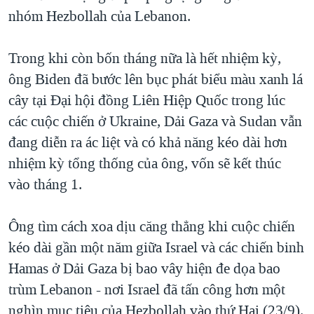
nhóm Hezbollah của Lebanon.
QUAN HỆ VIỆT MỸ
Trong khi còn bốn tháng nữa là hết nhiệm kỳ,
ông Biden đã bước lên bục phát biểu màu xanh lá
cây tại Đại hội đồng Liên Hiệp Quốc trong lúc
các cuộc chiến ở Ukraine, Dải Gaza và Sudan vẫn
đang diễn ra ác liệt và có khả năng kéo dài hơn
nhiệm kỳ tổng thống của ông, vốn sẽ kết thúc
vào tháng 1.
Ông tìm cách xoa dịu căng thẳng khi cuộc chiến
kéo dài gần một năm giữa Israel và các chiến binh
Hamas ở Dải Gaza bị bao vây hiện đe dọa bao
trùm Lebanon - nơi Israel đã tấn công hơn một
nghìn mục tiêu của Hezbollah vào thứ Hai (23/9).