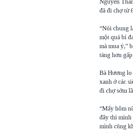
Nguyễn Thanh
đã đi chợ từ 
“Nói chung là
một quả bí đ
mà mua ý,” b
tăng hơn gấp
Bà Hương lo 
xanh ở các s
đi chợ sớm l
“Mấy hôm nữa
đây thì mình
mình cũng kh