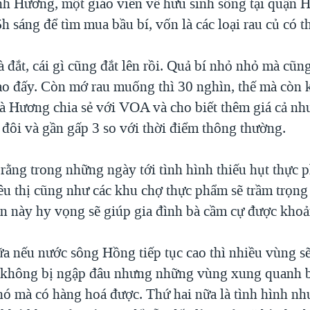
 Hương, một giáo viên về hưu sinh sống tại quận 
6h sáng để tìm mua bầu bí, vốn là các loại rau củ có th
 đắt, cái gì cũng đắt lên rồi. Quả bí nhỏ nhỏ mà cũn
ao đấy. Còn mớ rau muống thì 30 nghìn, thế mà còn 
à Hương chia sẻ với VOA và cho biết thêm giá cả như
 đôi và gần gấp 3 so với thời điểm thông thường.
rằng trong những ngày tới tình hình thiếu hụt thực 
iêu thị cũng như các khu chợ thực phẩm sẽ trầm trọng
ần này hy vọng sẽ giúp gia đình bà cầm cự được khoả
 nếu nước sông Hồng tiếp tục cao thì nhiều vùng sẽ 
 không bị ngập đâu nhưng những vùng xung quanh b
ó mà có hàng hoá được. Thứ hai nữa là tình hình như