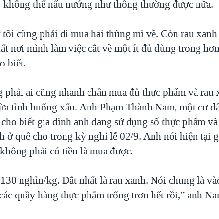
ện, không thể nấu nướng như thông thường được nữa.
tôi cũng phải đi mua hai thùng mì về. Còn rau xanh 
t nơi mình làm việc cắt về một ít đủ dùng trong hơn 
o biết.
phải ai cũng nhanh chân mua đủ thực phẩm và rau x
ừa tình huống xấu. Anh Phạm Thành Nam, một cư dâ
cho biết gia đình anh đang sử dụng số thực phẩm và
nh ở quê cho trong kỳ nghỉ lễ 02/9. Anh nói hiện tại g
không phải có tiền là mua được.
130 nghìn/kg. Đắt nhất là rau xanh. Nói chung là vào
các quầy hàng thực phẩm trống trơn hết rồi,” anh Nam