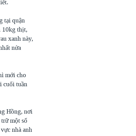
iết.
 tại quận
 10kg thịt,
rau xanh này,
nhất nửa
thì mới cho
i cuối tuần
ng Hồng, nơi
 trữ một số
u vực nhà anh