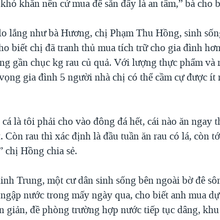
khó khăn nên cứ mua để sẵn đấy là an tâm,” bà cho b
o lắng như bà Hương, chị Phạm Thu Hồng, sinh sống
o biết chị đã tranh thủ mua tích trữ cho gia đình hơn
cùng gần chục kg rau củ quả. Với lượng thực phẩm và 
vọng gia đình 5 người nhà chị có thể cầm cự được ít 
 cá là tôi phải cho vào đông đá hết, cái nào ăn ngay 
 Còn rau thì xác định là đầu tuần ăn rau có lá, còn tớ
,” chị Hồng chia sẻ.
h Trung, một cư dân sinh sống bên ngoài bờ đê sô
ị ngập nước trong mấy ngày qua, cho biết anh mua dự
ơn giản, đề phòng trường hợp nước tiếp tục dâng, kh