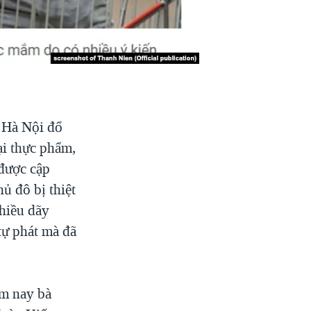
 Hà Nội đổ
ại thực phẩm,
 được cập
ủ đô bị thiệt
nhiều dãy
tự phát mà đã
ôm nay bà