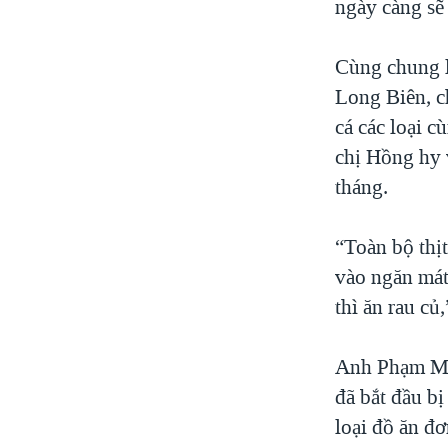
ngày càng sẽ 
Cùng chung l
Long Biên, ch
cá các loại 
chị Hồng hy 
tháng.
“Toàn bộ thịt
vào ngăn mát.
thì ăn rau củ
Anh Phạm Min
đã bắt đầu b
loại đồ ăn đ