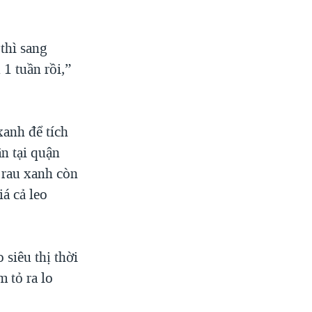
thì sang
1 tuần rồi,”
anh để tích
n tại quận
 rau xanh còn
iá cả leo
 siêu thị thời
 tỏ ra lo