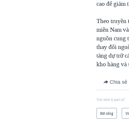
cao để giảm t
Theo truyền 
miền Nam và 
nguồn cung t
thay đổi ngu
tăng dự trữ c
kho hàng và s
Chia sẻ
This item is part of
Ðời sống
Vi