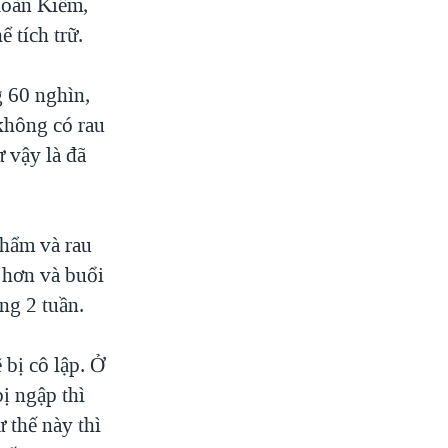
Hoàn Kiếm,
ể tích trữ.
g 60 nghìn,
không có rau
 vậy là đã
phẩm và rau
 hơn và buổi
ng 2 tuần.
bị cô lập. Ở
ị ngập thì
 thế này thì