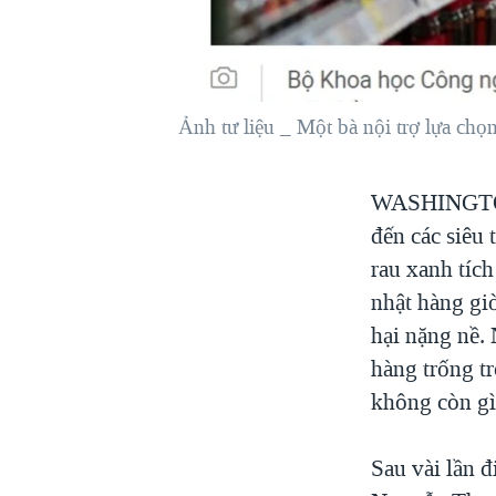
VIỆT NAM
NGƯ DÂN VIỆT VÀ LÀN SÓNG
TRỘM HẢI SÂM
Ảnh tư liệu _ Một bà nội trợ lựa chọn 
BÊN KIA QUỐC LỘ: TIẾNG VỌNG
TỪ NÔNG THÔN MỸ
QUAN HỆ VIỆT MỸ
WASHINGT
đến các siêu 
rau xanh tích
nhật hàng gi
hại nặng nề. 
hàng trống t
không còn gì
Sau vài lần 