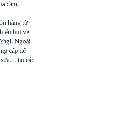
gia cầm.
uồn hàng từ
hiếu hụt về
Yagi. Ngoài
ung cấp để
 sữa… tại các