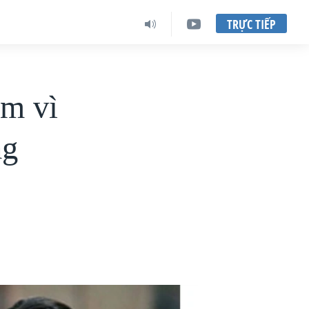
TRỰC TIẾP
ẩm vì
ng