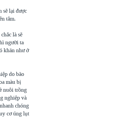
 sẽ lại được
ên tâm.
chắc là sẽ
hì người ta
hó khăn như ở
hiệp do bão
oa màu bị
è nuôi trồng
ng nghiệp và
c nhanh chóng
uy cơ úng lụt