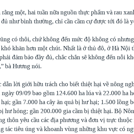
 rằng một, hai tuần nữa nguồn thực phẩm và rau xanh
 đủ như bình thường, chỉ cần cầm cự được tới đó là y
 cũng có thôi, chứ không đến mức độ không có nhưng 
 khó khăn hơn một chút. Nhất là ở thủ đô, ở Hà Nội t
 phải đảm bảo đầy đủ, chắc chắn sẽ không đến nỗi k
c,” bà Hương nói.
dẫn lời giới hữu trách cho biết thiệt hại về nông ng
n ngày 09/09 bao gồm 124.600 ha lúa và 22.000 ha h
hại; gần 7.000 ha cây ăn quả bị hư hại; 1.500 lồng b
 bị hư hỏng; gần 200.000 gia cầm bị thiệt hại. Bộ Nô
ông thôn yêu cầu các địa phương và đơn vị trực thuộ
ng tác tiêu úng và khoanh vùng những khu vực có ng