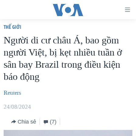
Đường
dẫn
THẾ GIỚI
truy
TRANG CHỦ
Người di cư châu Á, bao gồm
cập
VIỆT NAM
người Việt, bị kẹt nhiều tuần ở
Tới
HOA KỲ
nội
sân bay Brazil trong điều kiện
BIỂN ĐÔNG
dung
báo động
THẾ GIỚI
chính
BLOG
Tới
Reuters
điều
DIỄN ĐÀN
hướng
24/08/2024
MỤC
chính
CHUYÊN ĐỀ
TỰ DO BÁO CHÍ
Chia sẻ
(7)
Đi
HỌC TIẾNG ANH
VẠCH TRẦN TIN GIẢ
CHIẾN TRANH THƯƠNG MẠI CỦA MỸ: QUÁ KHỨ VÀ HIỆN
tới