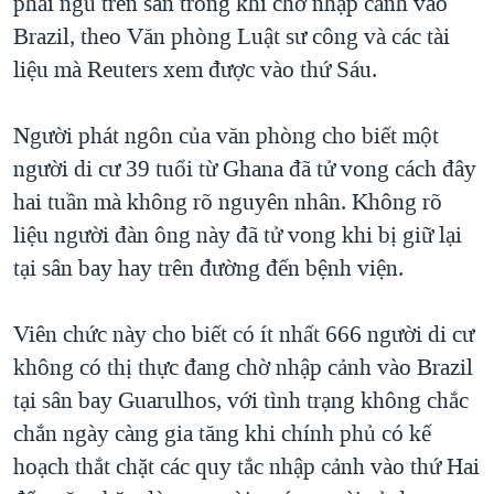
phải ngủ trên sàn trong khi chờ nhập cảnh vào
QUAN HỆ VIỆT MỸ
Brazil, theo Văn phòng Luật sư công và các tài
liệu mà Reuters xem được vào thứ Sáu.
Người phát ngôn của văn phòng cho biết một
người di cư 39 tuổi từ Ghana đã tử vong cách đây
hai tuần mà không rõ nguyên nhân. Không rõ
liệu người đàn ông này đã tử vong khi bị giữ lại
tại sân bay hay trên đường đến bệnh viện.
Viên chức này cho biết có ít nhất 666 người di cư
không có thị thực đang chờ nhập cảnh vào Brazil
tại sân bay Guarulhos, với tình trạng không chắc
chắn ngày càng gia tăng khi chính phủ có kế
hoạch thắt chặt các quy tắc nhập cảnh vào thứ Hai