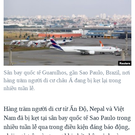
TẠI
VIDEO
"Tìm"
NGƯỜI VIỆT HẢI NGOẠI
HÀNH TRÌNH BẦU CỬ 2024
NGHE
ĐỜI SỐNG
MỘT NĂM CHIẾN TRANH TẠI DẢI GAZA
KINH TẾ
MẠNG XÃ HỘI
GIẢI MÃ VÀNH ĐAI & CON ĐƯỜNG
KHOA HỌC
NGÀY TỊ NẠN THẾ GIỚI
SỨC KHOẺ
TRỊNH VĨNH BÌNH - NGƯỜI HẠ 'BÊN THẮNG CUỘC'
Ngôn ngữ khác
VĂN HOÁ
GROUND ZERO – XƯA VÀ NAY
THỂ THAO
Sân bay quốc tế Guarulhos, gần Sao Paulo, Brazil, nơi
CHI PHÍ CHIẾN TRANH AFGHANISTAN
hàng trăm người di cư châu Á đang bị kẹt lại trong
GIÁO DỤC
nhiều tuần lễ.
CÁC GIÁ TRỊ CỘNG HÒA Ở VIỆT NAM
THƯỢNG ĐỈNH TRUMP-KIM TẠI VIỆT NAM
Hàng trăm người di cư từ Ấn Độ, Nepal và Việt
TRỊNH VĨNH BÌNH VS. CHÍNH PHỦ VIỆT NAM
Nam đã bị kẹt tại sân bay quốc tế Sao Paulo trong
NGƯ DÂN VIỆT VÀ LÀN SÓNG TRỘM HẢI SÂM
nhiều tuần lễ qua trong điều kiện đáng báo động,
BÊN KIA QUỐC LỘ: TIẾNG VỌNG TỪ NÔNG THÔN MỸ