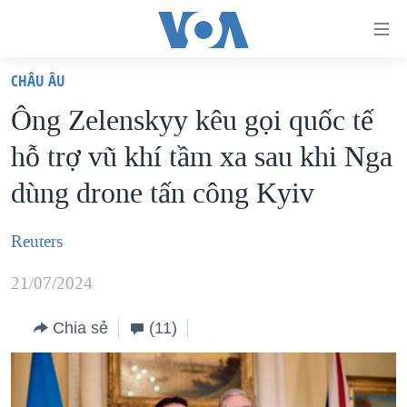
Đường
dẫn
CHÂU ÂU
truy
TRANG CHỦ
Ông Zelenskyy kêu gọi quốc tế
cập
VIỆT NAM
hỗ trợ vũ khí tầm xa sau khi Nga
Tới
HOA KỲ
nội
dùng drone tấn công Kyiv
BIỂN ĐÔNG
dung
THẾ GIỚI
chính
Reuters
BLOG
Tới
21/07/2024
điều
DIỄN ĐÀN
hướng
MỤC
Chia sẻ
(11)
chính
CHUYÊN ĐỀ
TỰ DO BÁO CHÍ
Đi
HỌC TIẾNG ANH
VẠCH TRẦN TIN GIẢ
CHIẾN TRANH THƯƠNG MẠI CỦA MỸ: QUÁ KHỨ VÀ HIỆN
tới