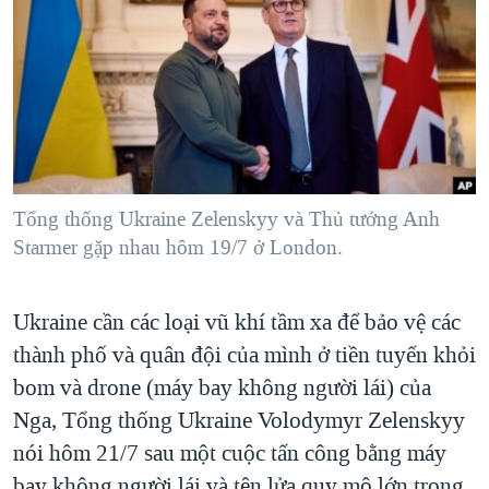
TẠI
VIDEO
"Tìm"
NGƯỜI VIỆT HẢI NGOẠI
HÀNH TRÌNH BẦU CỬ 2024
NGHE
ĐỜI SỐNG
MỘT NĂM CHIẾN TRANH TẠI DẢI GAZA
KINH TẾ
MẠNG XÃ HỘI
GIẢI MÃ VÀNH ĐAI & CON ĐƯỜNG
KHOA HỌC
NGÀY TỊ NẠN THẾ GIỚI
SỨC KHOẺ
TRỊNH VĨNH BÌNH - NGƯỜI HẠ 'BÊN THẮNG CUỘC'
Tổng thống Ukraine Zelenskyy và Thủ tướng Anh
Ngôn ngữ khác
VĂN HOÁ
GROUND ZERO – XƯA VÀ NAY
Starmer gặp nhau hôm 19/7 ở London.
THỂ THAO
CHI PHÍ CHIẾN TRANH AFGHANISTAN
GIÁO DỤC
Ukraine cần các loại vũ khí tầm xa để bảo vệ các
CÁC GIÁ TRỊ CỘNG HÒA Ở VIỆT NAM
thành phố và quân đội của mình ở tiền tuyến khỏi
THƯỢNG ĐỈNH TRUMP-KIM TẠI VIỆT NAM
bom và drone (máy bay không người lái) của
TRỊNH VĨNH BÌNH VS. CHÍNH PHỦ VIỆT NAM
Nga, Tổng thống Ukraine Volodymyr Zelenskyy
NGƯ DÂN VIỆT VÀ LÀN SÓNG TRỘM HẢI SÂM
nói hôm 21/7 sau một cuộc tấn công bằng máy
BÊN KIA QUỐC LỘ: TIẾNG VỌNG TỪ NÔNG THÔN MỸ
bay không người lái và tên lửa quy mô lớn trong