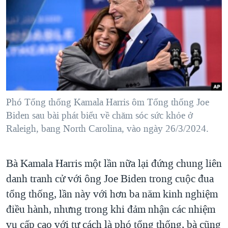
TẠI
VIDEO
"Tìm"
NGƯỜI VIỆT HẢI NGOẠI
HÀNH TRÌNH BẦU CỬ 2024
NGHE
ĐỜI SỐNG
MỘT NĂM CHIẾN TRANH TẠI DẢI GAZA
KINH TẾ
MẠNG XÃ HỘI
GIẢI MÃ VÀNH ĐAI & CON ĐƯỜNG
KHOA HỌC
NGÀY TỊ NẠN THẾ GIỚI
SỨC KHOẺ
TRỊNH VĨNH BÌNH - NGƯỜI HẠ 'BÊN THẮNG CUỘC'
Phó Tổng thống Kamala Harris ôm Tổng thống Joe
Ngôn ngữ khác
VĂN HOÁ
GROUND ZERO – XƯA VÀ NAY
Biden sau bài phát biểu về chăm sóc sức khỏe ở
THỂ THAO
Raleigh, bang North Carolina, vào ngày 26/3/2024.
CHI PHÍ CHIẾN TRANH AFGHANISTAN
GIÁO DỤC
CÁC GIÁ TRỊ CỘNG HÒA Ở VIỆT NAM
Bà Kamala Harris một lần nữa lại đứng chung liên
THƯỢNG ĐỈNH TRUMP-KIM TẠI VIỆT NAM
danh tranh cử với ông Joe Biden trong cuộc đua
TRỊNH VĨNH BÌNH VS. CHÍNH PHỦ VIỆT NAM
tổng thống, lần này với hơn ba năm kinh nghiệm
NGƯ DÂN VIỆT VÀ LÀN SÓNG TRỘM HẢI SÂM
điều hành, nhưng trong khi đảm nhận các nhiệm
vụ cấp cao với tư cách là phó tổng thống, bà cũng
BÊN KIA QUỐC LỘ: TIẾNG VỌNG TỪ NÔNG THÔN MỸ