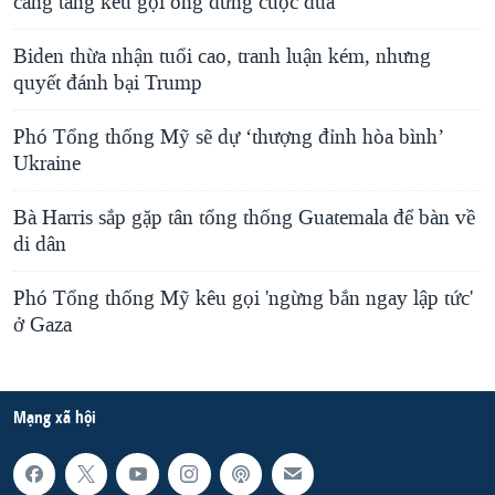
càng tăng kêu gọi ông dừng cuộc đua
Biden thừa nhận tuổi cao, tranh luận kém, nhưng
quyết đánh bại Trump
Phó Tổng thống Mỹ sẽ dự ‘thượng đỉnh hòa bình’
Ukraine
Bà Harris sắp gặp tân tổng thống Guatemala để bàn về
di dân
Phó Tổng thống Mỹ kêu gọi 'ngừng bắn ngay lập tức'
ở Gaza
Mạng xã hội