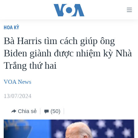
Đường
dẫn
HOA KỲ
truy
TRANG CHỦ
Bà Harris tìm cách giúp ông
cập
VIỆT NAM
Biden giành được nhiệm kỳ Nhà
Tới
HOA KỲ
nội
Trắng thứ hai
BIỂN ĐÔNG
dung
THẾ GIỚI
chính
VOA News
BLOG
Tới
13/07/2024
điều
DIỄN ĐÀN
hướng
MỤC
Chia sẻ
(50)
chính
CHUYÊN ĐỀ
TỰ DO BÁO CHÍ
Đi
HỌC TIẾNG ANH
VẠCH TRẦN TIN GIẢ
CHIẾN TRANH THƯƠNG MẠI CỦA MỸ: QUÁ KHỨ VÀ HIỆN
tới