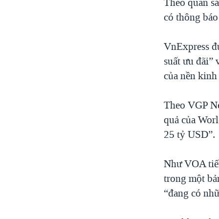
Theo quan sá
có thông báo
VnExpress đư
suất ưu đãi”
của nền kinh 
Theo VGP New
quả của Wor
25 tỷ USD”.
Như VOA tiến
trong một bả
“đang có nhữ