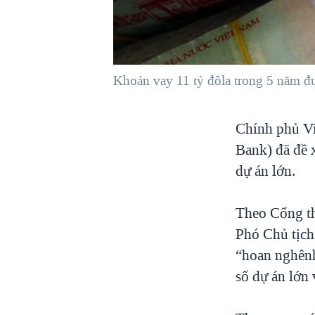
VIỆT NAM
NGƯ DÂN VIỆT VÀ LÀN SÓNG
TRỘM HẢI SÂM
Khoản vay 11 tỷ đôla trong 5 năm đư
BÊN KIA QUỐC LỘ: TIẾNG VỌNG
TỪ NÔNG THÔN MỸ
QUAN HỆ VIỆT MỸ
Chính phủ Vi
Bank) đã đề 
dự án lớn.
Theo Cổng th
Phó Chủ tịc
“hoan nghênh
số dự án lớn