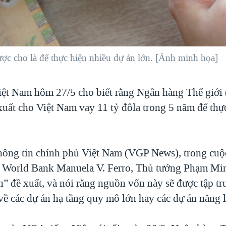
ợc cho là để thực hiện nhiều dự án lớn. [Ảnh minh họa]
ệt Nam hôm 27/5 cho biết rằng Ngân hàng Thế giới
xuất cho Việt Nam vay 11 tỷ đôla trong 5 năm để thự
ông tin chính phủ Việt Nam (VGP News), trong cuộ
h World Bank Manuela V. Ferro, Thủ tướng Phạm Mi
” đề xuất, và nói rằng nguồn vốn này sẽ được tập t
 về các dự án hạ tầng quy mô lớn hay các dự án năng 