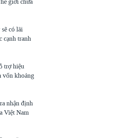
Thế giới chưa
sẽ có lãi
c cạnh tranh
 trợ hiệu
n vốn khoảng
 ra nhận định
ủa Việt Nam