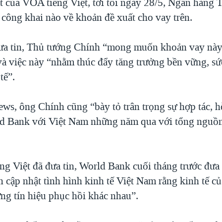
t của VOA tiếng Việt, tới tối ngày 28/5, Ngân hàng 
 công khai nào về khoản đề xuất cho vay trên.
a tin, Thủ tướng Chính “mong muốn khoản vay này 
 và việc này “nhằm thúc đẩy tăng trưởng bền vững, sứ
tế”.
s, ông Chính cũng “bày tỏ trân trọng sự hợp tác, hỗ
ld Bank với Việt Nam những năm qua với tổng nguồ
g Việt đã đưa tin, World Bank cuối tháng trước đưa
n cập nhật tình hình kinh tế Việt Nam rằng kinh tế c
ng tín hiệu phục hồi khác nhau”.