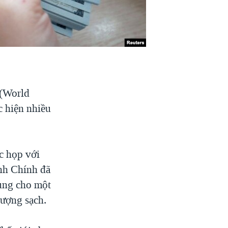
 (World
c hiện nhiều
c họp với
nh Chính đã
rung cho một
lượng sạch.