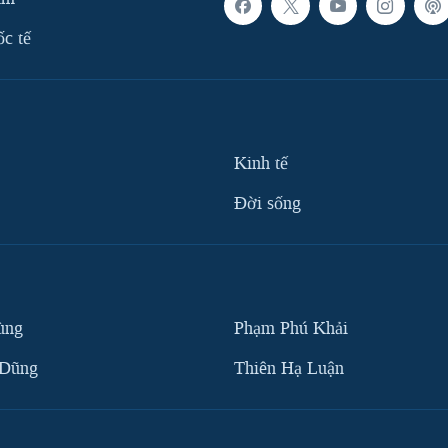
ốc tế
Kinh tế
Ðời sống
ùng
Phạm Phú Khải
 Dũng
Thiên Hạ Luận