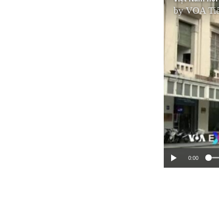
by
VOA Tiế
0:00