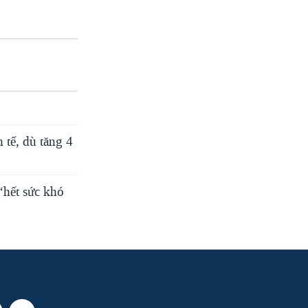
width
px
 tế, dù tăng 4
‘hết sức khó