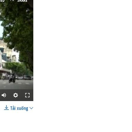
BED
SHARE
Tải xuống
SHARE