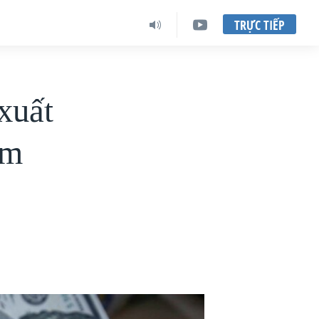
TRỰC TIẾP
xuất
ăm