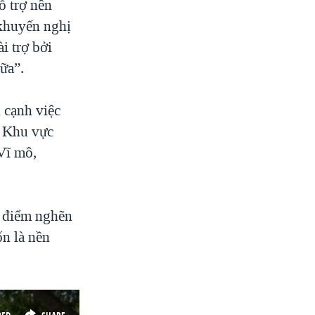
ỗ trợ nền
 khuyến nghị
i trợ bởi
ữa”.
n cạnh việc
c Khu vực
Vĩ mô,
g điểm nghẽn
ốn là nền