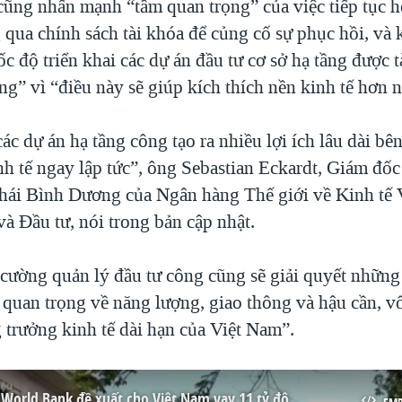
ũng nhấn mạnh “tầm quan trọng” của việc tiếp tục h
g qua chính sách tài khóa để củng cố sự phục hồi, và
c độ triển khai các dự án đầu tư cơ sở hạ tầng được tà
g” vì “điều này sẽ giúp kích thích nền kinh tế hơn n
ác dự án hạ tầng công tạo ra nhiều lợi ích lâu dài bê
inh tế ngay lập tức”, ông Sebastian Eckardt, Giám đố
ái Bình Dương của Ngân hàng Thế giới về Kinh tế 
à Đầu tư, nói trong bản cập nhật.
 cường quản lý đầu tư công cũng sẽ giải quyết nhữn
 quan trọng về năng lượng, giao thông và hậu cần, v
 trưởng kinh tế dài hạn của Việt Nam”.
 World Bank đề xuất cho Việt Nam vay 11 tỷ đô