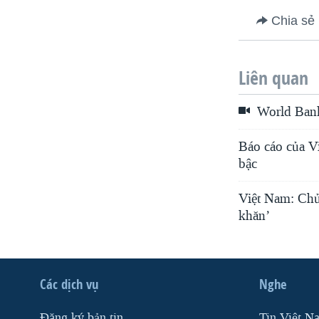
Chia sẻ
Liên quan
World Bank:
Báo cáo của Vi
bậc
Việt Nam: Chủ
khăn’
Các dịch vụ
Nghe
Ðăng ký bản tin
Tin Việt N