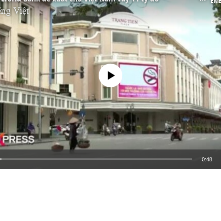
EM
ng Việt
No media source currently available
0:48
EMBED