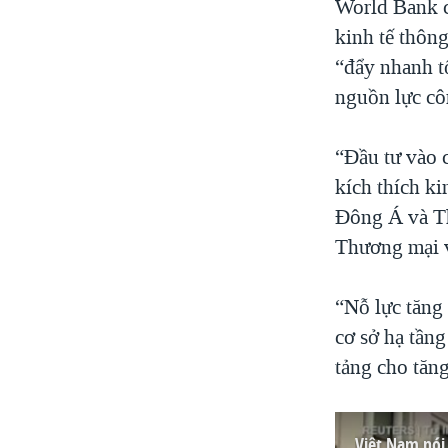
World Bank c
kinh tế thôn
“đẩy nhanh tố
nguồn lực côn
“Đầu tư vào c
kích thích k
Đông Á và Th
Thương mại v
“Nỗ lực tăng
cơ sở hạ tầng
tảng cho tăng
Việt Nam nói